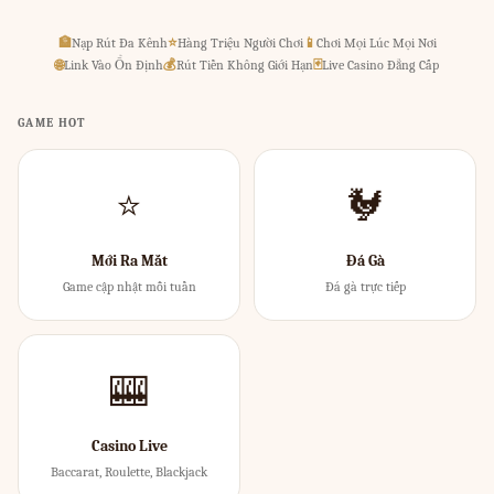
🏦
Nạp Rút Đa Kênh
⭐
Hàng Triệu Người Chơi
📱
Chơi Mọi Lúc Mọi Nơi
🌐
Link Vào Ổn Định
💰
Rút Tiền Không Giới Hạn
🃏
Live Casino Đẳng Cấp
GAME HOT
⭐
🐓
Mới Ra Mắt
Đá Gà
Game cập nhật mỗi tuần
Đá gà trực tiếp
🎰
Casino Live
Baccarat, Roulette, Blackjack