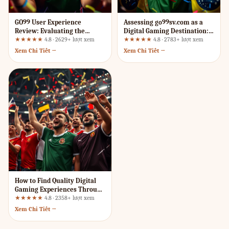
GO99 User Experience
Assessing go99sv.com as a
Review: Evaluating the
Digital Gaming Destination: A
Platform Touchpoint by
UX Expert's Evaluation of
★★★★★
4.8 · 2629+ lượt xem
★★★★★
4.8 · 2783+ lượt xem
Touchpoint
Every Touchpoint
Xem Chi Tiết →
Xem Chi Tiết →
How to Find Quality Digital
Gaming Experiences Through
u88sv.com
★★★★★
4.8 · 2358+ lượt xem
Xem Chi Tiết →