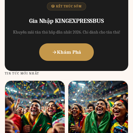
🎲 KẾT THÚC SỚM
Gia Nhập KINGEXPRESSBUS
Khuyến mãi tân thủ hấp dẫn nhất 2026. Chỉ dành cho tân thủ!
Khám Phá
TIN TỨC MỚI NHẤT