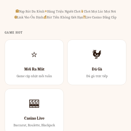
🏦
Nạp Rút Đa Kênh
⭐
Hàng Triệu Người Chơi
📱
Chơi Mọi Lúc Mọi Nơi
🌐
Link Vào Ổn Định
💰
Rút Tiền Không Giới Hạn
🃏
Live Casino Đẳng Cấp
GAME HOT
⭐
🐓
Mới Ra Mắt
Đá Gà
Game cập nhật mỗi tuần
Đá gà trực tiếp
🎰
Casino Live
Baccarat, Roulette, Blackjack