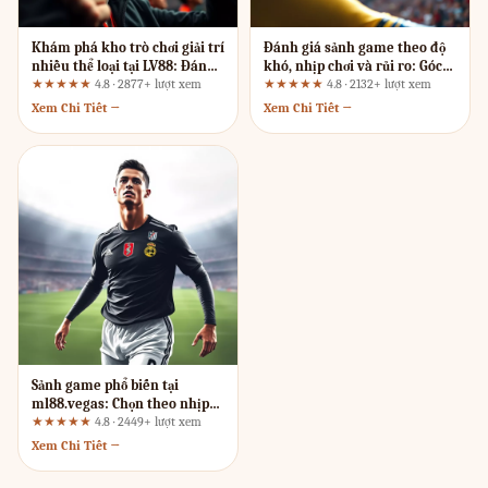
Khám phá kho trò chơi giải trí
Đánh giá sảnh game theo độ
nhiều thể loại tại LV88: Đánh
khó, nhịp chơi và rủi ro: Góc
giá theo 5 tiêu chí thực dụng
nhìn từ người quản lý vốn
★★★★★
4.8 · 2877+ lượt xem
★★★★★
4.8 · 2132+ lượt xem
Xem Chi Tiết →
Xem Chi Tiết →
Sảnh game phổ biến tại
ml88.vegas: Chọn theo nhịp
chơi, rủi ro và vốn thực tế
★★★★★
4.8 · 2449+ lượt xem
Xem Chi Tiết →