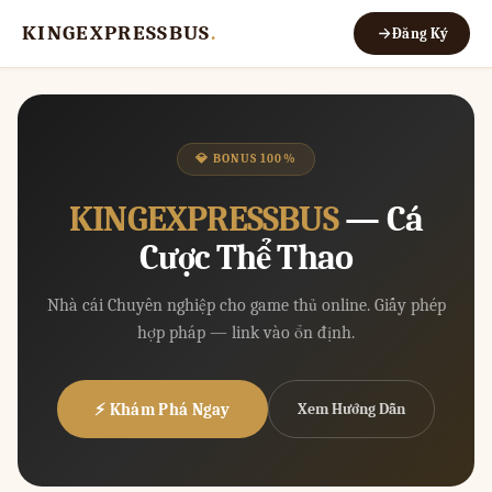
KINGEXPRESSBUS
.
Đăng Ký
💎 BONUS 100%
KINGEXPRESSBUS
— Cá
Cược Thể Thao
Nhà cái Chuyên nghiệp cho game thủ online. Giấy phép
hợp pháp — link vào ổn định.
⚡ Khám Phá Ngay
Xem Hướng Dẫn