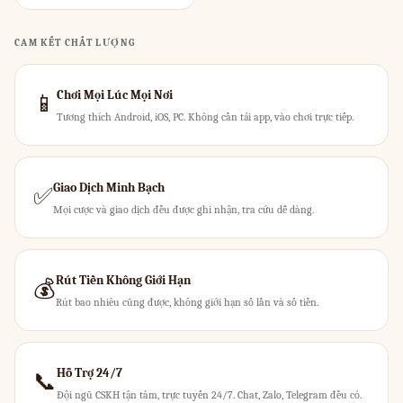
CAM KẾT CHẤT LƯỢNG
Chơi Mọi Lúc Mọi Nơi
📱
Tương thích Android, iOS, PC. Không cần tải app, vào chơi trực tiếp.
Giao Dịch Minh Bạch
✅
Mọi cược và giao dịch đều được ghi nhận, tra cứu dễ dàng.
Rút Tiền Không Giới Hạn
💰
Rút bao nhiêu cũng được, không giới hạn số lần và số tiền.
Hỗ Trợ 24/7
📞
Đội ngũ CSKH tận tâm, trực tuyến 24/7. Chat, Zalo, Telegram đều có.