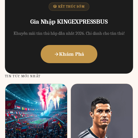
🎲 KẾT THÚC SỚM
Gia Nhập KINGEXPRESSBUS
Khuyến mãi tân thủ hấp dẫn nhất 2026. Chỉ dành cho tân thủ!
Khám Phá
TIN TỨC MỚI NHẤT