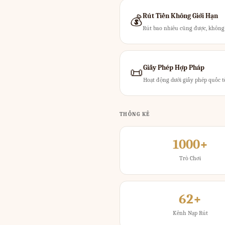
Rút Tiền Không Giới Hạn
💰
Rút bao nhiêu cũng được, không g
Giấy Phép Hợp Pháp
📜
Hoạt động dưới giấy phép quốc t
THỐNG KÊ
1000+
Trò Chơi
62+
Kênh Nạp Rút