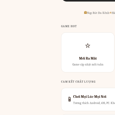
🏦
Nạp Rút Đa Kênh
⭐
Hà
GAME HOT
⭐
Mới Ra Mắt
Game cập nhật mỗi tuần
CAM KẾT CHẤT LƯỢNG
Chơi Mọi Lúc Mọi Nơi
📱
Tương thích Android, iOS, PC. Khô