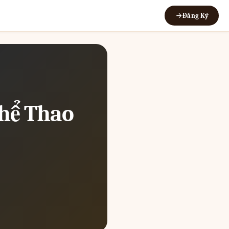
Đăng Ký
hể Thao