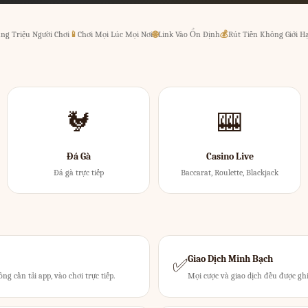
ng Triệu Người Chơi
📱
Chơi Mọi Lúc Mọi Nơi
🌐
Link Vào Ổn Định
💰
Rút Tiền Không Giới H
🐓
🎰
Đá Gà
Casino Live
Đá gà trực tiếp
Baccarat, Roulette, Blackjack
Giao Dịch Minh Bạch
✅
ng cần tải app, vào chơi trực tiếp.
Mọi cược và giao dịch đều được ghi