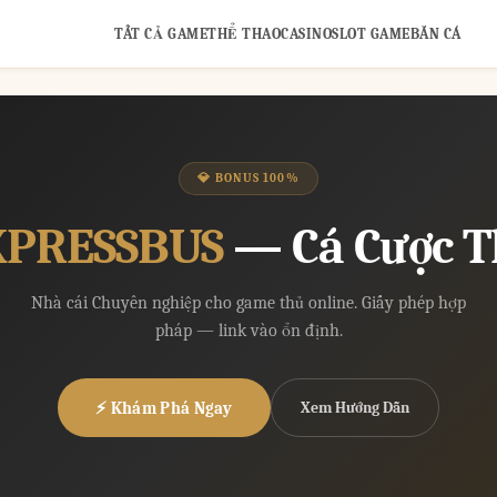
TẤT CẢ GAME
THỂ THAO
CASINO
SLOT GAME
BẮN CÁ
💎 BONUS 100%
XPRESSBUS
— Cá Cược T
Nhà cái Chuyên nghiệp cho game thủ online. Giấy phép hợp
pháp — link vào ổn định.
⚡ Khám Phá Ngay
Xem Hướng Dẫn