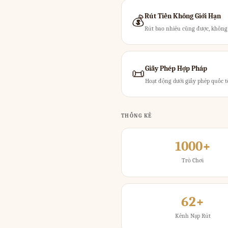
Rút Tiền Không Giới Hạn
💰
Rút bao nhiêu cũng được, không g
Giấy Phép Hợp Pháp
📜
Hoạt động dưới giấy phép quốc t
THỐNG KÊ
1000+
Trò Chơi
62+
Kênh Nạp Rút