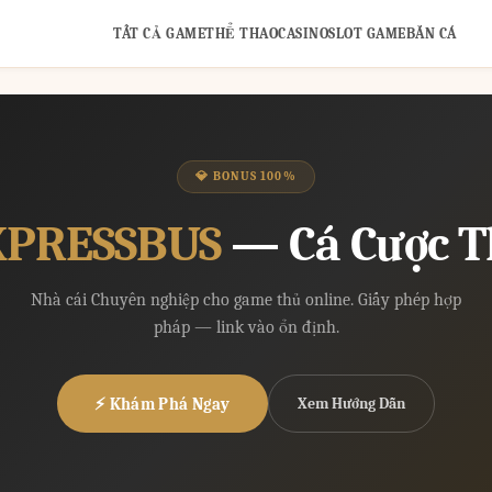
TẤT CẢ GAME
THỂ THAO
CASINO
SLOT GAME
BẮN CÁ
💎 BONUS 100%
XPRESSBUS
— Cá Cược T
Nhà cái Chuyên nghiệp cho game thủ online. Giấy phép hợp
pháp — link vào ổn định.
⚡ Khám Phá Ngay
Xem Hướng Dẫn