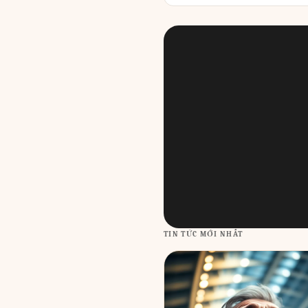
TIN TỨC MỚI NHẤT