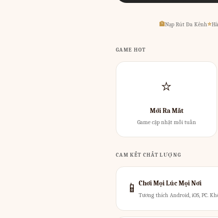
🏦
Nạp Rút Đa Kênh
⭐
Hà
GAME HOT
⭐
Mới Ra Mắt
Game cập nhật mỗi tuần
CAM KẾT CHẤT LƯỢNG
Chơi Mọi Lúc Mọi Nơi
📱
Tương thích Android, iOS, PC. Khô