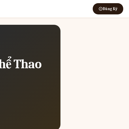
Đăng Ký
hể Thao