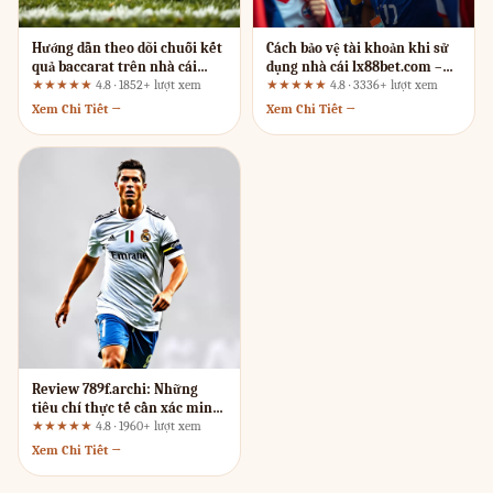
Hướng dẫn theo dõi chuỗi kết
Cách bảo vệ tài khoản khi sử
quả baccarat trên nhà cái
dụng nhà cái lx88bet.com –
98win.ch
Đánh giá tổng quan từ góc
★★★★★
4.8 · 1852+ lượt xem
★★★★★
4.8 · 3336+ lượt xem
nhìn người dùng lâu năm
Xem Chi Tiết →
Xem Chi Tiết →
Review 789f.archi: Những
tiêu chí thực tế cần xác minh
trước khi quyết định
★★★★★
4.8 · 1960+ lượt xem
Xem Chi Tiết →