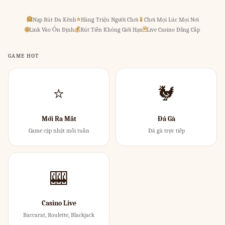
🏦
Nạp Rút Đa Kênh
⭐
Hàng Triệu Người Chơi
📱
Chơi Mọi Lúc Mọi Nơi
🌐
Link Vào Ổn Định
💰
Rút Tiền Không Giới Hạn
🃏
Live Casino Đẳng Cấp
GAME HOT
⭐
🐓
Mới Ra Mắt
Đá Gà
Game cập nhật mỗi tuần
Đá gà trực tiếp
🎰
Casino Live
Baccarat, Roulette, Blackjack