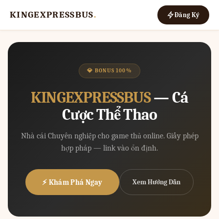
KINGEXPRESSBUS
.
Đăng Ký
💎 BONUS 100%
KINGEXPRESSBUS
— Cá
Cược Thể Thao
Nhà cái Chuyên nghiệp cho game thủ online. Giấy phép
hợp pháp — link vào ổn định.
⚡ Khám Phá Ngay
Xem Hướng Dẫn