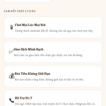
CAM KẾT CHẤT LƯỢNG
Chơi Mọi Lúc Mọi Nơi
📱
Tương thích Android, iOS, PC. Không cần tải app, vào chơi trực tiếp.
Giao Dịch Minh Bạch
✅
Mọi cược và giao dịch đều được ghi nhận, tra cứu dễ dàng.
Rút Tiền Không Giới Hạn
💰
Rút bao nhiêu cũng được, không giới hạn số lần và số tiền.
Hỗ Trợ 24/7
📞
Đội ngũ CSKH tận tâm, trực tuyến 24/7. Chat, Zalo, Telegram đều có.