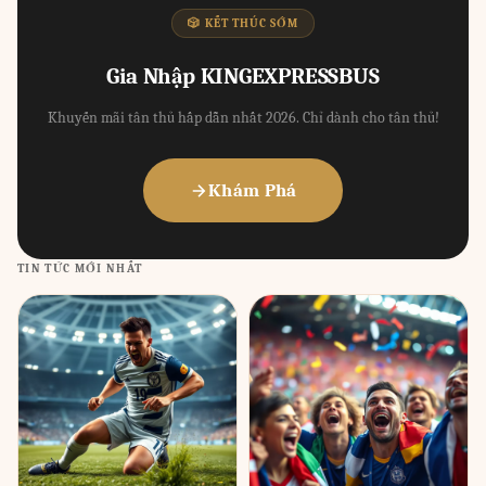
🎲 KẾT THÚC SỚM
Gia Nhập KINGEXPRESSBUS
Khuyến mãi tân thủ hấp dẫn nhất 2026. Chỉ dành cho tân thủ!
Khám Phá
TIN TỨC MỚI NHẤT