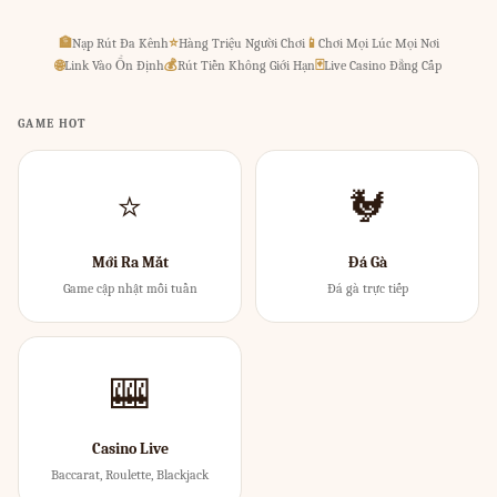
🏦
Nạp Rút Đa Kênh
⭐
Hàng Triệu Người Chơi
📱
Chơi Mọi Lúc Mọi Nơi
🌐
Link Vào Ổn Định
💰
Rút Tiền Không Giới Hạn
🃏
Live Casino Đẳng Cấp
GAME HOT
⭐
🐓
Mới Ra Mắt
Đá Gà
Game cập nhật mỗi tuần
Đá gà trực tiếp
🎰
Casino Live
Baccarat, Roulette, Blackjack