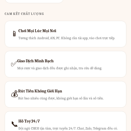
CAM KẾT CHẤT LƯỢNG
Chơi Mọi Lúc Mọi Nơi
📱
Tương thích Android, iOS, PC. Không cần tải app, vào chơi trực tiếp.
Giao Dịch Minh Bạch
✅
Mọi cược và giao dịch đều được ghi nhận, tra cứu dễ dàng.
Rút Tiền Không Giới Hạn
💰
Rút bao nhiêu cũng được, không giới hạn số lần và số tiền.
Hỗ Trợ 24/7
📞
Đội ngũ CSKH tận tâm, trực tuyến 24/7. Chat, Zalo, Telegram đều có.