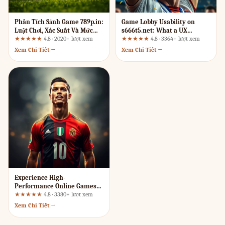
Phân Tích Sảnh Game 789p.in:
Game Lobby Usability on
Luật Chơi, Xác Suất Và Mức
s666t5.net: What a UX
Biến Động
Reviewer Checks Before
★★★★★
4.8 · 2020+ lượt xem
★★★★★
4.8 · 3364+ lượt xem
Betting
Xem Chi Tiết →
Xem Chi Tiết →
Experience High-
Performance Online Games
at j88.fund: A UX Auditor’s
★★★★★
4.8 · 3380+ lượt xem
Checklist Before You Play
Xem Chi Tiết →