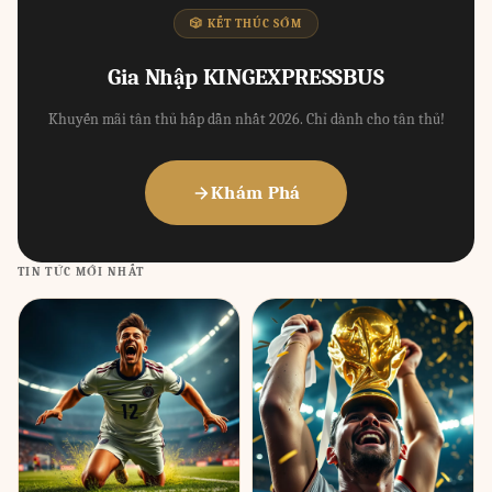
🎲 KẾT THÚC SỚM
Gia Nhập KINGEXPRESSBUS
Khuyến mãi tân thủ hấp dẫn nhất 2026. Chỉ dành cho tân thủ!
Khám Phá
TIN TỨC MỚI NHẤT