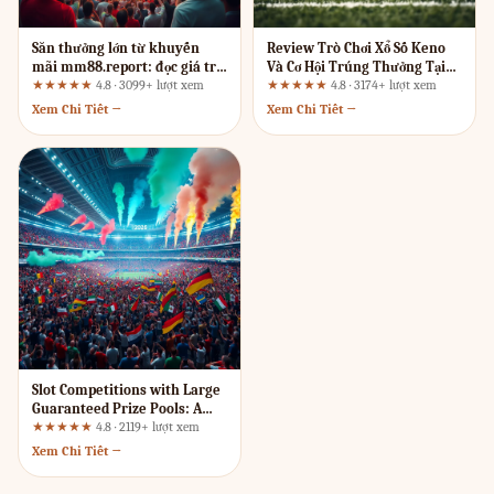
Săn thưởng lớn từ khuyến
Review Trò Chơi Xổ Số Keno
mãi mm88.report: đọc giá trị
Và Cơ Hội Trúng Thưởng Tại
thực, không chỉ con số quảng
c168.repair
★★★★★
4.8 · 3099+ lượt xem
★★★★★
4.8 · 3174+ lượt xem
cáo
Xem Chi Tiết →
Xem Chi Tiết →
Slot Competitions with Large
Guaranteed Prize Pools: A
Practical Review of
★★★★★
4.8 · 2119+ lượt xem
xoso66a.co.com
Xem Chi Tiết →