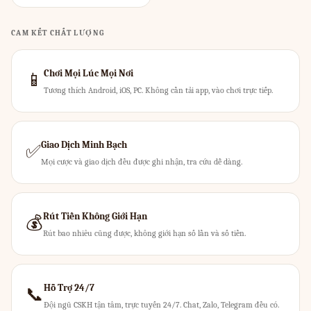
CAM KẾT CHẤT LƯỢNG
Chơi Mọi Lúc Mọi Nơi
📱
Tương thích Android, iOS, PC. Không cần tải app, vào chơi trực tiếp.
Giao Dịch Minh Bạch
✅
Mọi cược và giao dịch đều được ghi nhận, tra cứu dễ dàng.
Rút Tiền Không Giới Hạn
💰
Rút bao nhiêu cũng được, không giới hạn số lần và số tiền.
Hỗ Trợ 24/7
📞
Đội ngũ CSKH tận tâm, trực tuyến 24/7. Chat, Zalo, Telegram đều có.