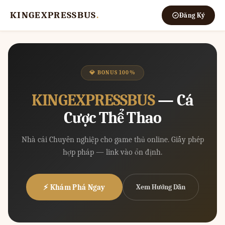
KINGEXPRESSBUS
.
Đăng Ký
💎 BONUS 100%
KINGEXPRESSBUS
— Cá
Cược Thể Thao
Nhà cái Chuyên nghiệp cho game thủ online. Giấy phép
hợp pháp — link vào ổn định.
⚡ Khám Phá Ngay
Xem Hướng Dẫn