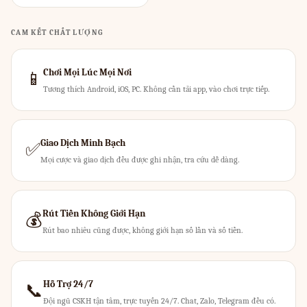
CAM KẾT CHẤT LƯỢNG
Chơi Mọi Lúc Mọi Nơi
📱
Tương thích Android, iOS, PC. Không cần tải app, vào chơi trực tiếp.
Giao Dịch Minh Bạch
✅
Mọi cược và giao dịch đều được ghi nhận, tra cứu dễ dàng.
Rút Tiền Không Giới Hạn
💰
Rút bao nhiêu cũng được, không giới hạn số lần và số tiền.
Hỗ Trợ 24/7
📞
Đội ngũ CSKH tận tâm, trực tuyến 24/7. Chat, Zalo, Telegram đều có.