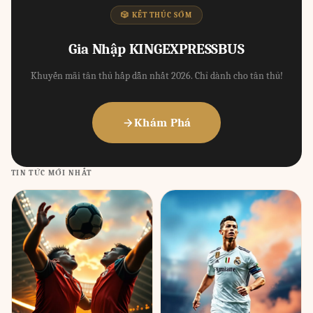
🎲 KẾT THÚC SỚM
Gia Nhập KINGEXPRESSBUS
Khuyến mãi tân thủ hấp dẫn nhất 2026. Chỉ dành cho tân thủ!
Khám Phá
TIN TỨC MỚI NHẤT