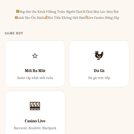
🏦
Nạp Rút Đa Kênh
⭐
Hàng Triệu Người Chơi
📱
Chơi Mọi Lúc Mọi Nơi
🌐
Link Vào Ổn Định
💰
Rút Tiền Không Giới Hạn
🃏
Live Casino Đẳng Cấp
GAME HOT
⭐
🐓
Mới Ra Mắt
Đá Gà
Game cập nhật mỗi tuần
Đá gà trực tiếp
🎰
Casino Live
Baccarat, Roulette, Blackjack