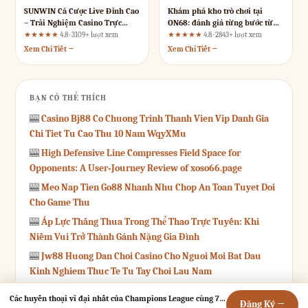
SUNWIN Cá Cược Live Đỉnh Cao
Khám phá kho trò chơi tại
– Trải Nghiệm Casino Trực
ON68: đánh giá từng bước từ
Tuyến Không Giới Hạn
truy cập đến hỗ trợ
★★★★★
4.8 · 3109+ lượt xem
★★★★★
4.8 · 2843+ lượt xem
Xem Chi Tiết →
Xem Chi Tiết →
BẠN CÓ THỂ THÍCH
🎰
Casino Bj88 Co Chuong Trinh Thanh Vien Vip Danh Gia
Chi Tiet Tu Cao Thu 10 Nam WqyXMu
🎰
High Defensive Line Compresses Field Space for
Opponents: A User‑Journey Review of xoso66.page
🎰
Meo Nap Tien Go88 Nhanh Nhu Chop An Toan Tuyet Doi
Cho Game Thu
🎰
Áp Lực Thắng Thua Trong Thể Thao Trực Tuyến: Khi
Niềm Vui Trở Thành Gánh Nặng Gia Đình
🎰
Jw88 Huong Dan Choi Casino Cho Nguoi Moi Bat Dau
Kinh Nghiem Thuc Te Tu Tay Choi Lau Nam
🎰
C168 Dong Hanh Cung Nguoi Ham Mo Trai Nghiem Giai
Các huyền thoại vĩ đại nhất của Champions League cùng 789 BET
Đăng Ký →
Tri Dich Thuc Btvzrj