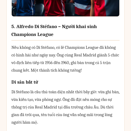
5. Alfredo Di Stéfano – Người khai sinh
Champions League
Nếu không có Di Stéfano, có lẽ Champions League đã không
có hình hài như ngày nay. Ông cùng Real Madrid giành 5 chức
vô địch liên tiếp từ 1956 đến 1960, ghi bàn trong cả 5 trận
chung kết. Một thành tích không tưởng!
Di sản bất tử
Di Stéfano là cầu thủ toàn diện nhất thời bấy giờ: vừa ghi bàn,
vừa kiến tạo, vừa phòng ngự. Ông đã đặt nền móng cho sự
thống trị của Real Madrid tại đấu trường châu Âu. Dù thời
gian đã trôi qua, tên tuổi của ông vẫn sống mãi trong lòng
người hâm mộ.