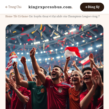
kingexpressbus.com
.
Trang Chủ
Đăng Ký
Home
›
Tất Cả Game
›
Các huyền thoại vĩ đại nhất của Champions League cùng 7