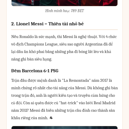
Hình minh hoạ: 789 BET
2. Lionel Messi – Thiên tài nhỏ bé
Nếu Ronaldo là sức mạnh, thì Messi là nghệ thuật. Với 4 chức
vô địch Champions League, siêu sao người Argentina đã để
lại dấu ấn khó phai bằng những pha đi bóng lắt léo và khả
năng ghi bàn siêu hạng.
Đêm Barcelona 6-1 PSG
Trận đấu được mệnh danh là "La Remontada" năm 2017 là
minh chứng rõ nhất cho tài năng của Messi. Dù không ghi bàn
trong trận đó, anh là người kiến tạo và truyền cảm hứng cho
cả đội. Còn ai quên được cú "hat-trick" vào lưới Real Madrid
năm 2011? Messi đã biến những trận cầu đỉnh cao thành sân
khấu riêng của mình. 🐐