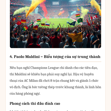
4. Paolo Maldini – Biểu tượng của sự trung thành
Nếu bạn nghĩ Champions League chỉ dành cho các tiền đạo,
thì Maldini sẽ khiến bạn phải suy nghĩ lại. Hậu vệ huyền
thoại của AC Milan đã chơi 8 trận chung kết và giành 5 chức
vô địch. Ông là bức tường thép trước khung thành, là linh hồn
của hàng phòng ngự.
Phong cách thi đấu đỉnh cao