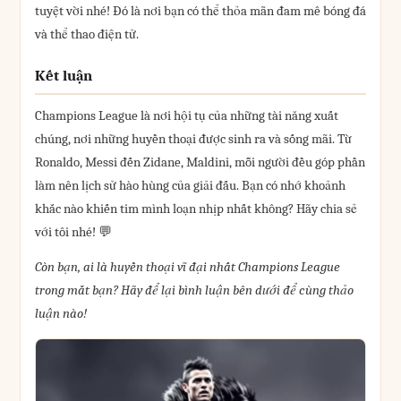
tuyệt vời nhé! Đó là nơi bạn có thể thỏa mãn đam mê bóng đá
và thể thao điện tử.
Kết luận
Champions League là nơi hội tụ của những tài năng xuất
chúng, nơi những huyền thoại được sinh ra và sống mãi. Từ
Ronaldo, Messi đến Zidane, Maldini, mỗi người đều góp phần
làm nên lịch sử hào hùng của giải đấu. Bạn có nhớ khoảnh
khắc nào khiến tim mình loạn nhịp nhất không? Hãy chia sẻ
với tôi nhé! 💬
Còn bạn, ai là huyền thoại vĩ đại nhất Champions League
trong mắt bạn? Hãy để lại bình luận bên dưới để cùng thảo
luận nào!