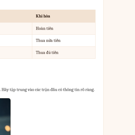
Khi hòa
Hoàn tiền
Thua nửa tiền
Thua đủ tiền
 Hãy tập trung vào các trận đấu có thông tin rõ ràng.