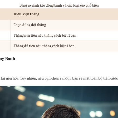
Bảng so sánh kèo đồng banh và các loại kèo phổ biến
Điều kiện thắng
Chọn đúng đội thắng
Thắng nửa tiền nếu thắng cách biệt 1 bàn
Thắng đủ tiền nếu thắng cách biệt 1 bàn
ồng Banh
lại nếu hòa. Tuy nhiên, nếu bạn chọn sai đội, bạn sẽ mất toàn bộ tiền cược.