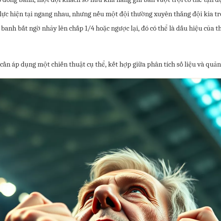
lực hiện tại ngang nhau, nhưng nếu một đội thường xuyên thắng đội kia tro
anh bất ngờ nhảy lên chấp 1/4 hoặc ngược lại, đó có thể là dấu hiệu của th
cần áp dụng một chiến thuật cụ thể, kết hợp giữa phân tích số liệu và quản 