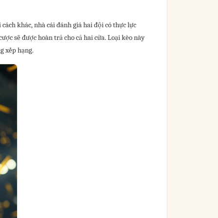
cách khác, nhà cái đánh giá hai đội có thực lực
cược sẽ được hoàn trả cho cả hai cửa. Loại kèo này
ng xếp hạng.