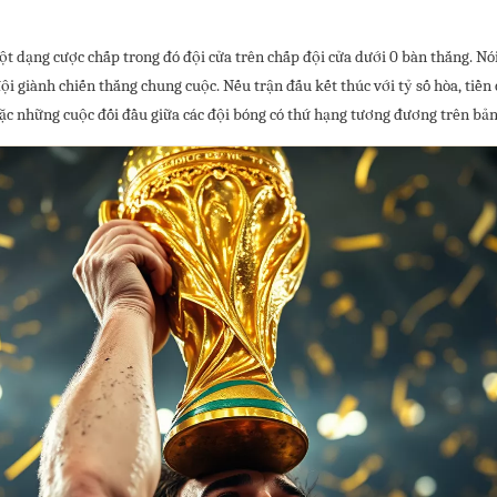
ột dạng cược chấp trong đó đội cửa trên chấp đội cửa dưới 0 bàn thắng. Nói 
i giành chiến thắng chung cuộc. Nếu trận đấu kết thúc với tỷ số hòa, tiền 
oặc những cuộc đối đầu giữa các đội bóng có thứ hạng tương đương trên bả