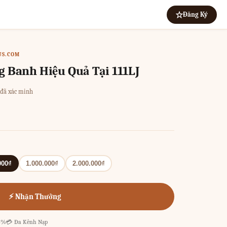
Đăng Ký
US.COM
g Banh Hiệu Quả Tại 111LJ
á đã xác minh
000₫
1.000.000₫
2.000.000₫
⚡ Nhận Thưởng
.5%
💳 Đa Kênh Nạp