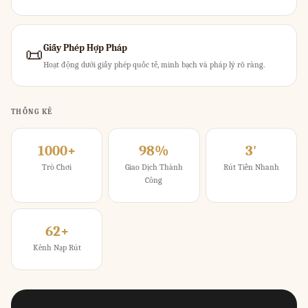
Giấy Phép Hợp Pháp
📜
Hoạt động dưới giấy phép quốc tế, minh bạch và pháp lý rõ ràng.
THỐNG KÊ
1000+
98%
3'
Trò Chơi
Giao Dịch Thành
Rút Tiền Nhanh
Công
62+
Kênh Nạp Rút