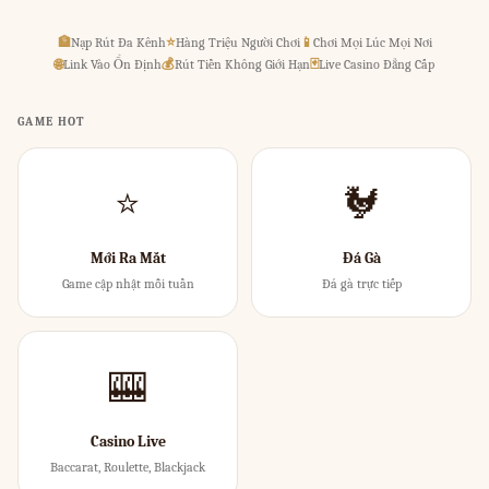
🏦
Nạp Rút Đa Kênh
⭐
Hàng Triệu Người Chơi
📱
Chơi Mọi Lúc Mọi Nơi
🌐
Link Vào Ổn Định
💰
Rút Tiền Không Giới Hạn
🃏
Live Casino Đẳng Cấp
GAME HOT
⭐
🐓
Mới Ra Mắt
Đá Gà
Game cập nhật mỗi tuần
Đá gà trực tiếp
🎰
Casino Live
Baccarat, Roulette, Blackjack