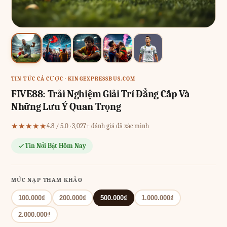
TIN TỨC CÁ CƯỢC · KINGEXPRESSBUS.COM
FIVE88: Trải Nghiệm Giải Trí Đẳng Cấp Và
Những Lưu Ý Quan Trọng
★★★★★
4.8 / 5.0 · 3,027+ đánh giá đã xác minh
Tin Nổi Bật Hôm Nay
MỨC NẠP THAM KHẢO
100.000₫
200.000₫
500.000₫
1.000.000₫
2.000.000₫