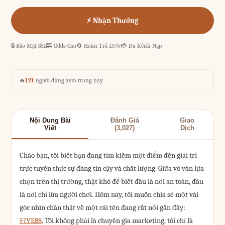
⚡ Nhận Thưởng
🔒 Bảo Mật SSL
🎰 Odds Cao
🔄 Hoàn Trả 1.5%
💳 Đa Kênh Nạp
🔥
121
người đang xem trang này
Nội Dung Bài
Đánh Giá
Giao
Viết
(3,027)
Dịch
Chào bạn, tôi biết bạn đang tìm kiếm một điểm đến giải trí
trực tuyến thực sự đáng tin cậy và chất lượng. Giữa vô vàn lựa
chọn trên thị trường, thật khó để biết đâu là nơi an toàn, đâu
là nơi chỉ lừa người chơi. Hôm nay, tôi muốn chia sẻ một vài
góc nhìn chân thật về một cái tên đang rất nổi gần đây:
FIVE88
. Tôi không phải là chuyên gia marketing, tôi chỉ là