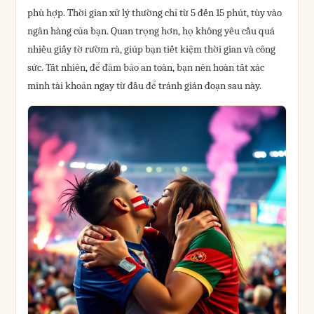
phù hợp. Thời gian xử lý thường chỉ từ 5 đến 15 phút, tùy vào
ngân hàng của bạn. Quan trọng hơn, họ không yêu cầu quá
nhiều giấy tờ rườm rà, giúp bạn tiết kiệm thời gian và công
sức. Tất nhiên, để đảm bảo an toàn, bạn nên hoàn tất xác
minh tài khoản ngay từ đầu để tránh gián đoạn sau này.