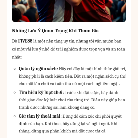
Những Lưu Ý Quan Trọng Khi Tham Gia
Dù
FIVE88
là một nền tảng uy tín, nhưng tôi vẫn muốn bạn
có một vài lưu ý nhỏ để trải nghiệm được trọn vẹn và an toàn
nhất:
Quản lý ngân sách:
Hãy coi đây là một hình thức giải trí,
không phải là cách kiếm tiền. Đặt ra một ngân sách cụ thể
cho mỗi lần chơi và tuân thủ nó một cách nghiêm ngặt.
Tìm hiểu kỹ luật chơi:
Trước khi đặt cược, hãy dành
thời gian đọc kỹ luật chơi của từng trò. Điều này giúp bạn
tránh được những sai lầm không đáng có.
Giữ tâm lý thoải mái:
Đừng để cảm xúc chi phối quyết
định của bạn. Khi thua, hãy dừng lại và nghỉ ngơi. Khi
thắng, đừng quá phấn khích mà đặt cược tất cả.