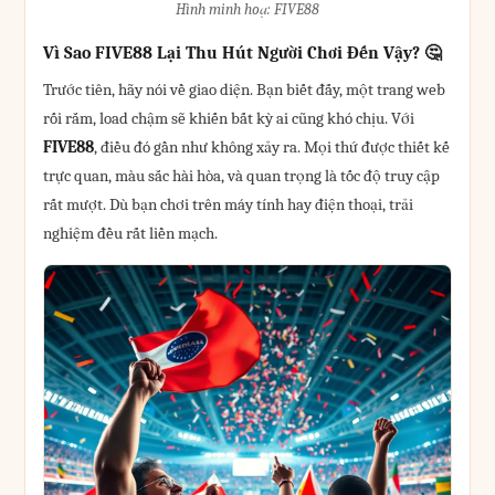
Hình minh hoạ: FIVE88
Vì Sao FIVE88 Lại Thu Hút Người Chơi Đến Vậy? 🤔
Trước tiên, hãy nói về giao diện. Bạn biết đấy, một trang web
rối rắm, load chậm sẽ khiến bất kỳ ai cũng khó chịu. Với
FIVE88
, điều đó gần như không xảy ra. Mọi thứ được thiết kế
trực quan, màu sắc hài hòa, và quan trọng là tốc độ truy cập
rất mượt. Dù bạn chơi trên máy tính hay điện thoại, trải
nghiệm đều rất liền mạch.