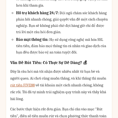
hơn khi tham gia.
Hỗ trợ khách hàng 24/7:
Đội ngũ chăm sóc khách hàng
phản hồi nhanh chóng, giải quyết vấn đề một cách chuyên
nghiệp. Bạn sẽ không phải chờ đợi hàng giờ chỉ để được
trả lời một câu hỏi đơn giản.
Bảo mật thông tin:
Họ sử dụng công nghệ mã hóa SSL
tiên tiến, đảm bảo mọi thông tin cá nhân và giao dịch của
bạn đều được bảo vệ an toàn tuyệt đối.
Vấn Đề Rút Tiền: Có Thực Sự Dễ Dàng? 💰
Đây là câu hỏi mà tôi nhận được nhiều nhất từ bạn bè và
người quen. Ai chơi cũng muốn thắng, và khi thắng thì muốn
rút tiền FIVE88
về tài khoản một cách nhanh chóng, không
rắc rối. Tôi đã tự mình trải nghiệm quy trình này và thấy khá
hài lòng.
Các bước thực hiện rất đơn giản. Bạn chỉ cần vào mục "Rút
tiền", điền số tiền muốn rút và chọn phương thức thanh toán