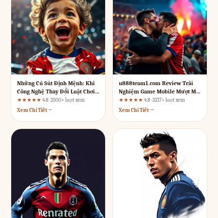
Những Cú Sút Định Mệnh: Khi
u888team1.com Review Trải
Công Nghệ Thay Đổi Luật Chơi
Nghiệm Game Mobile Mượt Mà
Bóng Đá
Và Độc Đáo
★★★★★
4.8 · 2500+ lượt xem
★★★★★
4.8 · 3217+ lượt xem
Xem Chi Tiết →
Xem Chi Tiết →