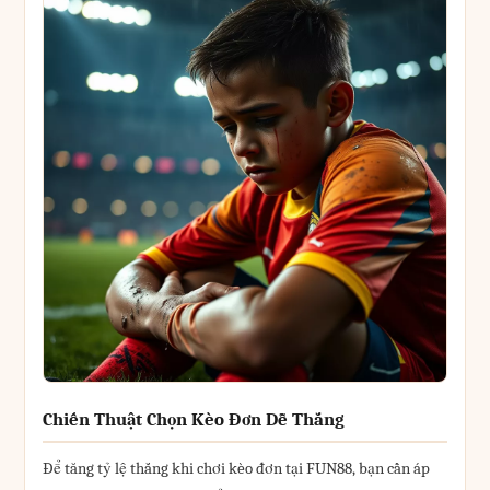
Chiến Thuật Chọn Kèo Đơn Dễ Thắng
Để tăng tỷ lệ thắng khi chơi kèo đơn tại FUN88, bạn cần áp