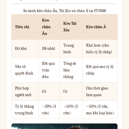
So sánh kèo châu Âu, Tài Xỉu và châu Á tại FUN88
Kèo
Kèo Tài
Tiêu chí
châu
Kèo châu Á
Xỉu
Âu
Trung
Khó hơn (cần
Độ khó
Dễ nhất
bình
hiểu tỷ lệ chấp)
Kết quả
Tổng số
Yếu tố
Kết quả sau tỷ lệ
trận
bàn
quyết định
chấp
đấu
thắng
Phù hợp
Cần thời gian
Có
Có
người mới
làm quen
Tỷ lệ thắng
~33% (3
~50% (2
~50% (2 cửa,
trung bình
cửa)
cửa)
sau khi loại hòa)