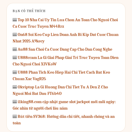
BẠN CÓ THỂ THÍCH
🎰
Top 10 Nha Cai Uy Tin Lua Chon An Toan Cho Nguoi Choi
Ca Cuoc Truc Tuyen M44Rrz
🎰
On68 Soi Keo Cup Lien Doan Anh Bi Kip Dat Cuoc Chuan
Nhat 2025 A9kecy
🎰
Au88 San Choi Ca Cuoc Dang Cap Cho Dan Cong Nghe
🎰
U888ccam La Gi Giai Phap Giai Tri Truc Tuyen Toan Dien
Cho Nguoi Choi XIVKoW
🎰
U888 Phan Tich Keo Hiep Hai Chi Tiet Cach Bat Keo
Chuan Xac VagR25
🎰
Okviptop La Gi Huong Dan Chi Tiet Tu A Den Z Cho
Nguoi Moi Bat Dau FT6b4O
🎰
i1king88.com cập nhật game slot jackpot mới mỗi ngày:
Góc nhìn từ người chơi lâu năm
🎰
Rút tiền SV368: Hướng dẫn chi tiết, nhanh chóng và an
toàn