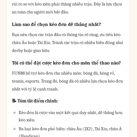
rủi ro so với kèo xiên phải thắng nhiều trận. Đây là lựa chọn
an toàn cho người mới bắt đầu.
Làm sao để chọn kèo đơn dễ thắng nhất?
Bạn nên chọn các trận đấu có thông tin rõ ràng, ưu tiên kèo
châu Âu hoặc Tài Xỉu. Tránh các trận có nhiều biến động như
derby hoặc giao hữu.
Tôi có thể đặt cược kèo đơn cho môn thể thao nào?
FUN88 hỗ trợ kèo đơn cho nhiều môn: bóng đá, bóng rổ,
tennis, esports. Trong đó, bóng đá có nhiều lựa chọn kèo đơn
nhất với tỷ lệ cạnh tranh.
📝 Tóm tắt điểm chính:
Kèo đơn là cược vào một kết quả duy nhất, dễ thắng hơn
kèo xiên.
Ba loại kèo đơn phổ biến: châu Âu (1X2), Tài Xỉu, châu Á
(Handicap).