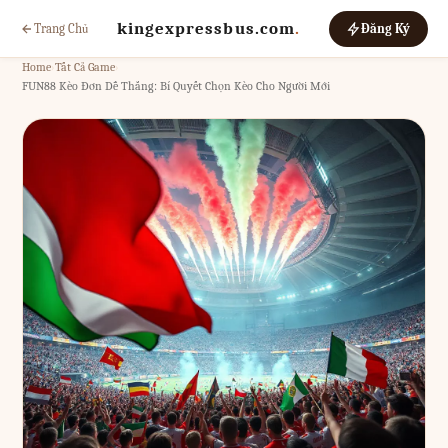
kingexpressbus.com
.
Trang Chủ
Đăng Ký
Home
›
Tất Cả Game
›
FUN88 Kèo Đơn Dễ Thắng: Bí Quyết Chọn Kèo Cho Người Mới