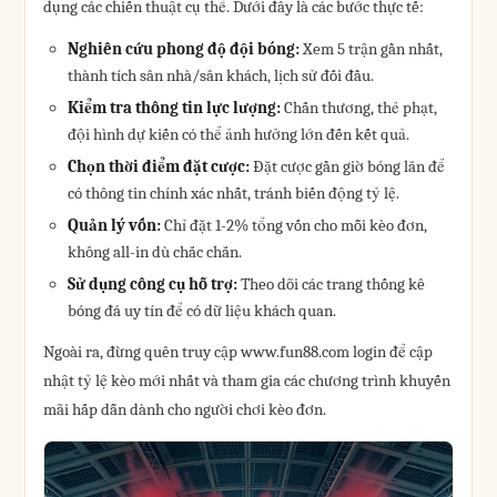
dụng các chiến thuật cụ thể. Dưới đây là các bước thực tế:
Nghiên cứu phong độ đội bóng:
Xem 5 trận gần nhất,
thành tích sân nhà/sân khách, lịch sử đối đầu.
Kiểm tra thông tin lực lượng:
Chấn thương, thẻ phạt,
đội hình dự kiến có thể ảnh hưởng lớn đến kết quả.
Chọn thời điểm đặt cược:
Đặt cược gần giờ bóng lăn để
có thông tin chính xác nhất, tránh biến động tỷ lệ.
Quản lý vốn:
Chỉ đặt 1-2% tổng vốn cho mỗi kèo đơn,
không all-in dù chắc chắn.
Sử dụng công cụ hỗ trợ:
Theo dõi các trang thống kê
bóng đá uy tín để có dữ liệu khách quan.
Ngoài ra, đừng quên truy cập www.fun88.com login để cập
nhật tỷ lệ kèo mới nhất và tham gia các chương trình khuyến
mãi hấp dẫn dành cho người chơi kèo đơn.