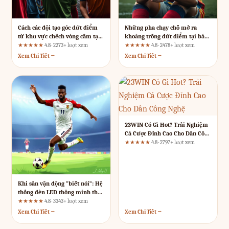
Cách các đội tạo góc dứt điểm
Những pha chạy chỗ mở ra
từ khu vực chếch vòng cấm tại
khoảng trống dứt điểm tại bán
bán kết World Cup 2026 trên
kết World Cup 2026 qua
★★★★★
4.8 · 2273+ lượt xem
★★★★★
4.8 · 2478+ lượt xem
qs88tn.com
123bzz.com
Xem Chi Tiết →
Xem Chi Tiết →
23WIN Có Gì Hot? Trải Nghiệm
Cá Cược Đỉnh Cao Cho Dân Công
Nghệ
★★★★★
4.8 · 2797+ lượt xem
Khi sân vận động “biết nói”: Hệ
thống đèn LED thông minh thay
đổi màu sắc theo từng nhịp đập
★★★★★
4.8 · 3343+ lượt xem
trận đấu
Xem Chi Tiết →
Xem Chi Tiết →