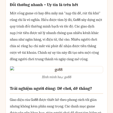
Đổi thưởng nhanh – Uy tín là trên hết
Một cổng game có hay đến mấy mà "nạp thì dễ, rút thì khó"
cũng chỉ là vô nghĩa. Hiểu được tâm lý đó, Go88 xây dựng một
quy trình đổi thưởng minh bạch và tốc độ. Các giao dịch
nạp/rút tiền được xử lý nhanh chóng qua nhiều kênh khác
nhau như ngân hàng, ví điện tử, thẻ cào. Nhiều người chơi
chia sẻ rằng họ chỉ mất vài phút để nhận được tiền thắng
cược về tài khoản. Chính sự uy tín này đã tạo nên một cộng
đồng người chơi trung thành và ngày càng mở rộng.
Hình minh hoạ: go88
Trải nghiệm người dùng: Dễ chơi, dễ thắng?
Giao diện của Go88 được thiết kế theo phong cách tối giản
nhưng không kém phần sang trọng. Các danh mục game
được sắp xếp khoa học, giúp người chơi dễ dàng tìm kiếm và