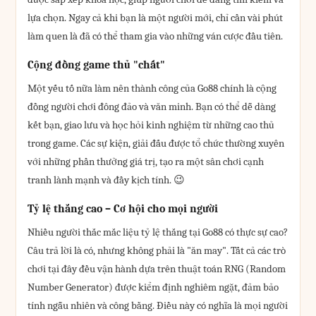
lựa chọn. Ngay cả khi bạn là một người mới, chỉ cần vài phút
làm quen là đã có thể tham gia vào những ván cược đầu tiên.
Cộng đồng game thủ "chất"
Một yếu tố nữa làm nên thành công của Go88 chính là cộng
đồng người chơi đông đảo và văn minh. Bạn có thể dễ dàng
kết bạn, giao lưu và học hỏi kinh nghiệm từ những cao thủ
trong game. Các sự kiện, giải đấu được tổ chức thường xuyên
với những phần thưởng giá trị, tạo ra một sân chơi cạnh
tranh lành mạnh và đầy kịch tính. 😉
Tỷ lệ thắng cao – Cơ hội cho mọi người
Nhiều người thắc mắc liệu tỷ lệ thắng tại Go88 có thực sự cao?
Câu trả lời là có, nhưng không phải là "ăn may". Tất cả các trò
chơi tại đây đều vận hành dựa trên thuật toán RNG (Random
Number Generator) được kiểm định nghiêm ngặt, đảm bảo
tính ngẫu nhiên và công bằng. Điều này có nghĩa là mọi người