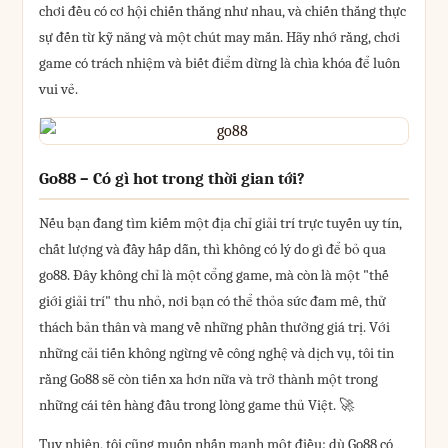
chơi đều có cơ hội chiến thắng như nhau, và chiến thắng thực
sự đến từ kỹ năng và một chút may mắn. Hãy nhớ rằng, chơi
game có trách nhiệm và biết điểm dừng là chìa khóa để luôn
vui vẻ.
Go88 – Có gì hot trong thời gian tới?
Nếu bạn đang tìm kiếm một địa chỉ giải trí trực tuyến uy tín,
chất lượng và đầy hấp dẫn, thì không có lý do gì để bỏ qua
go88. Đây không chỉ là một cổng game, mà còn là một "thế
giới giải trí" thu nhỏ, nơi bạn có thể thỏa sức đam mê, thử
thách bản thân và mang về những phần thưởng giá trị. Với
những cải tiến không ngừng về công nghệ và dịch vụ, tôi tin
rằng Go88 sẽ còn tiến xa hơn nữa và trở thành một trong
những cái tên hàng đầu trong lòng game thủ Việt. 🚀
Tuy nhiên, tôi cũng muốn nhấn mạnh một điều: dù Go88 có