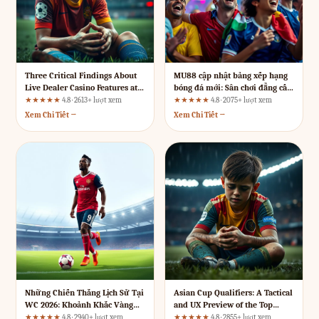
Three Critical Findings About
MU88 cập nhật bảng xếp hạng
Live Dealer Casino Features at
bóng đá mới: Sân chơi đẳng cấp
AD88
cho dân cá cược
★★★★★
4.8 · 2613+ lượt xem
★★★★★
4.8 · 2075+ lượt xem
Xem Chi Tiết →
Xem Chi Tiết →
Những Chiến Thắng Lịch Sử Tại
Asian Cup Qualifiers: A Tactical
WC 2026: Khoảnh Khắc Vàng
and UX Preview of the Top
Son Của Bóng Đá Thế Giới
Contenders on tr88m.com
★★★★★
4.8 · 2940+ lượt xem
★★★★★
4.8 · 2855+ lượt xem