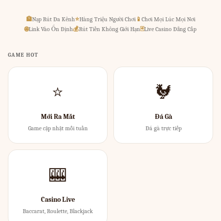
🏦
Nạp Rút Đa Kênh
⭐
Hàng Triệu Người Chơi
📱
Chơi Mọi Lúc Mọi Nơi
🌐
Link Vào Ổn Định
💰
Rút Tiền Không Giới Hạn
🃏
Live Casino Đẳng Cấp
GAME HOT
⭐
🐓
Mới Ra Mắt
Đá Gà
Game cập nhật mỗi tuần
Đá gà trực tiếp
🎰
Casino Live
Baccarat, Roulette, Blackjack