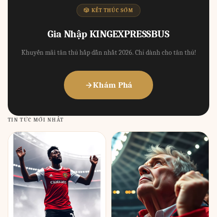
🎲 KẾT THÚC SỚM
Gia Nhập KINGEXPRESSBUS
Khuyến mãi tân thủ hấp dẫn nhất 2026. Chỉ dành cho tân thủ!
Khám Phá
TIN TỨC MỚI NHẤT