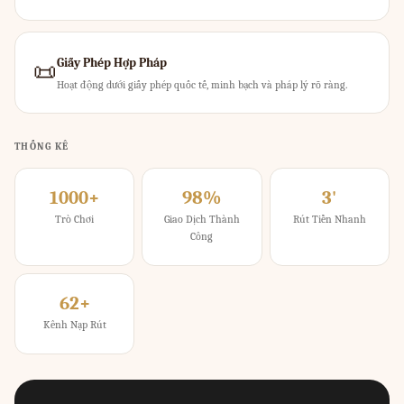
Giấy Phép Hợp Pháp
📜
Hoạt động dưới giấy phép quốc tế, minh bạch và pháp lý rõ ràng.
THỐNG KÊ
1000+
98%
3'
Trò Chơi
Giao Dịch Thành
Rút Tiền Nhanh
Công
62+
Kênh Nạp Rút