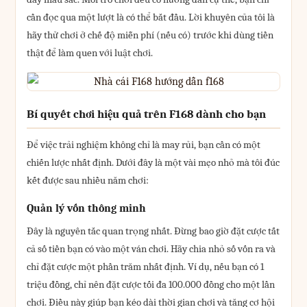
cần đọc qua một lượt là có thể bắt đầu. Lời khuyên của tôi là
hãy thử chơi ở chế độ miễn phí (nếu có) trước khi dùng tiền
thật để làm quen với luật chơi.
Bí quyết chơi hiệu quả trên F168 dành cho bạn
Để việc trải nghiệm không chỉ là may rủi, bạn cần có một
chiến lược nhất định. Dưới đây là một vài mẹo nhỏ mà tôi đúc
kết được sau nhiều năm chơi:
Quản lý vốn thông minh
Đây là nguyên tắc quan trọng nhất. Đừng bao giờ đặt cược tất
cả số tiền bạn có vào một ván chơi. Hãy chia nhỏ số vốn ra và
chỉ đặt cược một phần trăm nhất định. Ví dụ, nếu bạn có 1
triệu đồng, chỉ nên đặt cược tối đa 100.000 đồng cho một lần
chơi. Điều này giúp bạn kéo dài thời gian chơi và tăng cơ hội