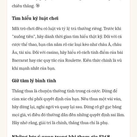
chiến thắng. 🎯
Tìm hiểu kỹ luật chơi
Mỗi trò chơi đều có luật và tỷ lệ trả thưởng riêng. Trước khi
"xuống tiền", hãy dành thời gian tìm hiểu thật kỹ. Đối với cá
cược thể thao, bạn cần nắm rõ các loại kèo như châu Á, châu
Âu, tài xỉu. Đối với casino, hãy hiểu rõ cách tính điểm của bài
Baccarat hay các quy tắc của Roulette. Kiến thức chính là vũ
khí mạnh nhất của bạn.
Giữ tâm lý bình tĩnh
Thắng thua là chuyện thường tình trong cá cược. Đừng để
cảm xúc chi phối quyết định của bạn. Nếu thua một vài ván,
hãy dừng lại, nghỉ ngơi và quay lại sau. Đừng cố gỡ gạc bằng
mọi giá, vì điều đó thường dẫn đến những quyết định sai lầm.
Hãy nhớ rằng, giải trí là chính, thắng thua chỉ là phụ.
Những lưu ý quan trọng khi tham gia F168