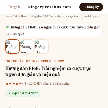
kingexpressbus.com
.
Trang Chủ
Đăng Ký
Home
›
Tất Cả Game
›
Hướng dẫn F168: Trải nghiệm cá cược trực tuyến đơn giản
TIN TỨC CÁ CƯỢC · KINGEXPRESSBUS.COM
Hướng dẫn F168: Trải nghiệm cá cược trực
tuyến đơn giản và hiệu quả
★★★★★
4.8 / 5.0 · 2,817+ đánh giá đã xác minh
Cập Nhật Mới Nhất