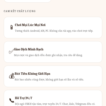
CAM KẾT CHẤT LƯỢNG
Chơi Mọi Lúc Mọi Nơi
📱
Tương thích Android, iOS, PC. Không cần tải app, vào chơi trực tiếp.
Giao Dịch Minh Bạch
✅
Mọi cược và giao dịch đều được ghi nhận, tra cứu dễ dàng.
Rút Tiền Không Giới Hạn
💰
Rút bao nhiêu cũng được, không giới hạn số lần và số tiền.
Hỗ Trợ 24/7
📞
Đội ngũ CSKH tận tâm, trực tuyến 24/7. Chat, Zalo, Telegram đều có.