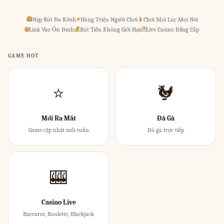
🏦
Nạp Rút Đa Kênh
⭐
Hàng Triệu Người Chơi
📱
Chơi Mọi Lúc Mọi Nơi
🌐
Link Vào Ổn Định
💰
Rút Tiền Không Giới Hạn
🃏
Live Casino Đẳng Cấp
GAME HOT
⭐
🐓
Mới Ra Mắt
Đá Gà
Game cập nhật mỗi tuần
Đá gà trực tiếp
🎰
Casino Live
Baccarat, Roulette, Blackjack