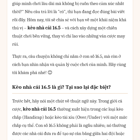
giúp mình chơi lâu dài mà không bị cuốn theo cảm xúc nhất
thời?" Nếu câu trả lời là "có", thì bạn đang đọc đúng bài viết
rồi đấy. Hôm nay, tôi sẽ chia sẻ với bạn về một khái niệm khá
thú vị –
kèo nhà cái 16.5
– và cách xây dựng một chiến
thuật chơi bền vững, thay vì chỉ lao vào những ván cược may
rủi.
Thực ra, câu chuyện không chỉ nằm ở con số 16.5, mà còn ở
cách bạn nhìn nhận và quản lý cuộc chơi của mình. Hãy cùng
tôi khám phá nhé! 😊
Kèo nhà cái 16.5 là gì? Tại sao lại đặc biệt?
Trước hết, hãy nói một chút về thuật ngữ này. Trong giới cá
cược,
kèo nhà cái 16.5
thường xuất hiện trong các loại kèo
chấp (Handicap) hoặc kèo tài xỉu (Over/Under) với một mức
chấp cụ thể. Con số 16.5 không phải là ngẫu nhiên; nó thường
được các nhà cái đưa ra để tạo sự cân bằng giữa hai đội hoặc