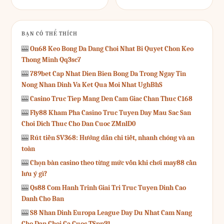
BẠN CÓ THỂ THÍCH
🎰
On68 Keo Bong Da Dang Choi Nhat Bi Quyet Chon Keo
Thong Minh Qq3sc7
🎰
789bet Cap Nhat Dien Bien Bong Da Trong Ngay Tin
Nong Nhan Dinh Va Ket Qua Moi Nhat UghBhS
🎰
Casino Truc Tiep Mang Den Cam Giac Chan Thuc C168
🎰
Fly88 Kham Pha Casino Truc Tuyen Day Mau Sac San
Choi Dich Thuc Cho Dan Cuoc ZMnlD0
🎰
Rút tiền SV368: Hướng dẫn chi tiết, nhanh chóng và an
toàn
🎰
Chọn bàn casino theo từng mức vốn khi chơi may88 cần
lưu ý gì?
🎰
Qs88 Com Hanh Trinh Giai Tri Truc Tuyen Dinh Cao
Danh Cho Ban
🎰
S8 Nhan Dinh Europa League Day Du Nhat Cam Nang
Cho Dan Choi Ca Cuoc TSpp91