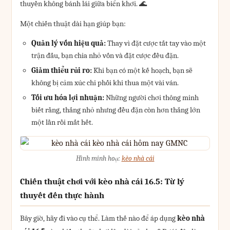
thuyền không bánh lái giữa biển khơi. 🌊
Một chiến thuật dài hạn giúp bạn:
Quản lý vốn hiệu quả:
Thay vì đặt cược tất tay vào một
trận đấu, bạn chia nhỏ vốn và đặt cược đều đặn.
Giảm thiểu rủi ro:
Khi bạn có một kế hoạch, bạn sẽ
không bị cảm xúc chi phối khi thua một vài ván.
Tối ưu hóa lợi nhuận:
Những người chơi thông minh
biết rằng, thắng nhỏ nhưng đều đặn còn hơn thắng lớn
một lần rồi mất hết.
Hình minh hoạ:
kèo nhà cái
Chiến thuật chơi với kèo nhà cái 16.5: Từ lý
thuyết đến thực hành
Bây giờ, hãy đi vào cụ thể. Làm thế nào để áp dụng
kèo nhà