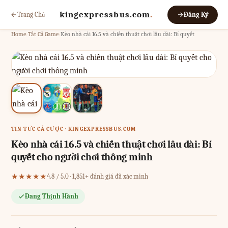
kingexpressbus.com
.
Trang Chủ
Đăng Ký
Home
›
Tất Cả Game
›
Kèo nhà cái 16.5 và chiến thuật chơi lâu dài: Bí quyết
TIN TỨC CÁ CƯỢC · KINGEXPRESSBUS.COM
Kèo nhà cái 16.5 và chiến thuật chơi lâu dài: Bí
quyết cho người chơi thông minh
★★★★★
4.8 / 5.0 · 1,851+ đánh giá đã xác minh
Đang Thịnh Hành