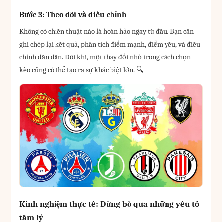
Bước 3: Theo dõi và điều chỉnh
Không có chiến thuật nào là hoàn hảo ngay từ đầu. Bạn cần
ghi chép lại kết quả, phân tích điểm mạnh, điểm yếu, và điều
chỉnh dần dần. Đôi khi, một thay đổi nhỏ trong cách chọn
kèo cũng có thể tạo ra sự khác biệt lớn. 🔍
Kinh nghiệm thực tế: Đừng bỏ qua những yếu tố
tâm lý