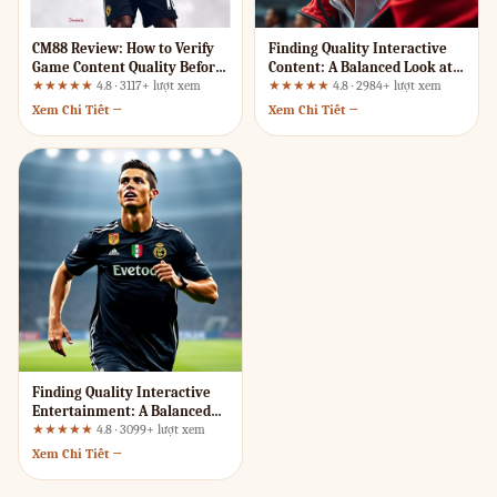
CM88 Review: How to Verify
Finding Quality Interactive
Game Content Quality Before
Content: A Balanced Look at
You Deposit
8kbet1.io
★★★★★
4.8 · 3117+ lượt xem
★★★★★
4.8 · 2984+ lượt xem
Xem Chi Tiết →
Xem Chi Tiết →
Finding Quality Interactive
Entertainment: A Balanced
Review of TK88i.lat
★★★★★
4.8 · 3099+ lượt xem
Xem Chi Tiết →