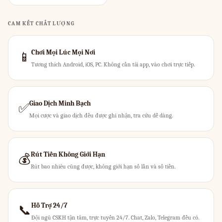
CAM KẾT CHẤT LƯỢNG
Chơi Mọi Lúc Mọi Nơi
📱
Tương thích Android, iOS, PC. Không cần tải app, vào chơi trực tiếp.
Giao Dịch Minh Bạch
✅
Mọi cược và giao dịch đều được ghi nhận, tra cứu dễ dàng.
Rút Tiền Không Giới Hạn
💰
Rút bao nhiêu cũng được, không giới hạn số lần và số tiền.
Hỗ Trợ 24/7
📞
Đội ngũ CSKH tận tâm, trực tuyến 24/7. Chat, Zalo, Telegram đều có.