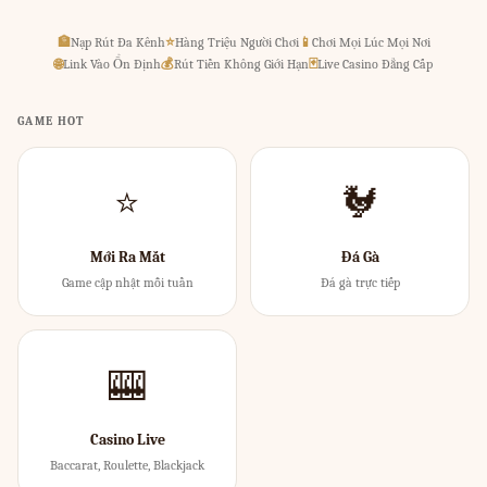
🏦
Nạp Rút Đa Kênh
⭐
Hàng Triệu Người Chơi
📱
Chơi Mọi Lúc Mọi Nơi
🌐
Link Vào Ổn Định
💰
Rút Tiền Không Giới Hạn
🃏
Live Casino Đẳng Cấp
GAME HOT
⭐
🐓
Mới Ra Mắt
Đá Gà
Game cập nhật mỗi tuần
Đá gà trực tiếp
🎰
Casino Live
Baccarat, Roulette, Blackjack