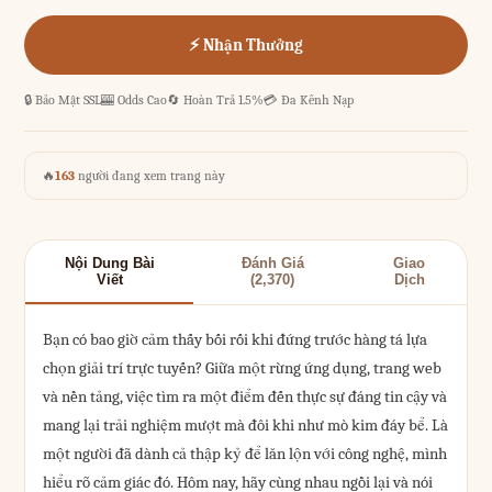
⚡ Nhận Thưởng
🔒 Bảo Mật SSL
🎰 Odds Cao
🔄 Hoàn Trả 1.5%
💳 Đa Kênh Nạp
🔥
163
người đang xem trang này
Nội Dung Bài
Đánh Giá
Giao
Viết
(2,370)
Dịch
Bạn có bao giờ cảm thấy bối rối khi đứng trước hàng tá lựa
chọn giải trí trực tuyến? Giữa một rừng ứng dụng, trang web
và nền tảng, việc tìm ra một điểm đến thực sự đáng tin cậy và
mang lại trải nghiệm mượt mà đôi khi như mò kim đáy bể. Là
một người đã dành cả thập kỷ để lăn lộn với công nghệ, mình
hiểu rõ cảm giác đó. Hôm nay, hãy cùng nhau ngồi lại và nói