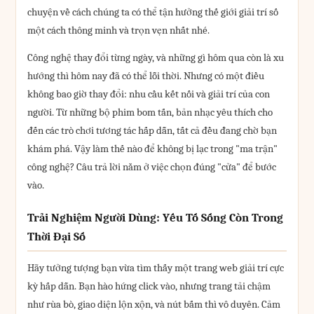
chuyện về cách chúng ta có thể tận hưởng thế giới giải trí số
một cách thông minh và trọn vẹn nhất nhé.
Công nghệ thay đổi từng ngày, và những gì hôm qua còn là xu
hướng thì hôm nay đã có thể lỗi thời. Nhưng có một điều
không bao giờ thay đổi: nhu cầu kết nối và giải trí của con
người. Từ những bộ phim bom tấn, bản nhạc yêu thích cho
đến các trò chơi tương tác hấp dẫn, tất cả đều đang chờ bạn
khám phá. Vậy làm thế nào để không bị lạc trong "ma trận"
công nghệ? Câu trả lời nằm ở việc chọn đúng "cửa" để bước
vào.
Trải Nghiệm Người Dùng: Yếu Tố Sống Còn Trong
Thời Đại Số
Hãy tưởng tượng bạn vừa tìm thấy một trang web giải trí cực
kỳ hấp dẫn. Bạn hào hứng click vào, nhưng trang tải chậm
như rùa bò, giao diện lộn xộn, và nút bấm thì vô duyên. Cảm