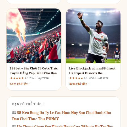
188bet – Sân Chơi Cá Cược Trực
Live Blackjack at mm88.direct:
Tuyến Đẳng Cấp Dành Cho Bạn
UX Expert Dissects the
Advertising vs. Reality
★★★★★
4.8 · 2955+ lượt xem
★★★★★
4.8 · 2296+ lượt xem
Xem Chi Tiết →
Xem Chi Tiết →
BẠN CÓ THỂ THÍCH
🎰
S8 Keo Bong Da Ty Le Cao Hom Nay San Choi Danh Cho
Dan Choi Thuc Thu P9lN6Y
🎰
He Thong Cham Soc Khach Hang Cua 789win Ho Tro Tan