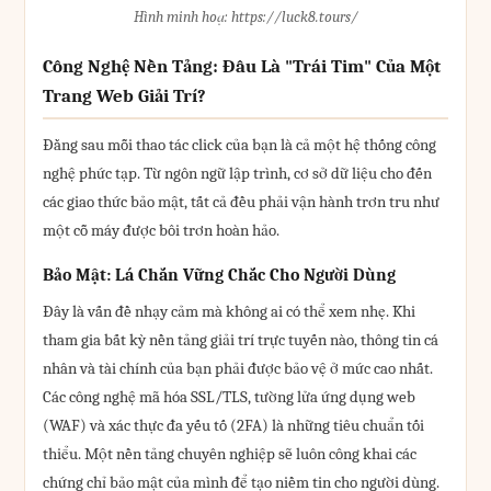
Hình minh hoạ: https://luck8.tours/
Công Nghệ Nền Tảng: Đâu Là "Trái Tim" Của Một
Trang Web Giải Trí?
Đằng sau mỗi thao tác click của bạn là cả một hệ thống công
nghệ phức tạp. Từ ngôn ngữ lập trình, cơ sở dữ liệu cho đến
các giao thức bảo mật, tất cả đều phải vận hành trơn tru như
một cỗ máy được bôi trơn hoàn hảo.
Bảo Mật: Lá Chắn Vững Chắc Cho Người Dùng
Đây là vấn đề nhạy cảm mà không ai có thể xem nhẹ. Khi
tham gia bất kỳ nền tảng giải trí trực tuyến nào, thông tin cá
nhân và tài chính của bạn phải được bảo vệ ở mức cao nhất.
Các công nghệ mã hóa SSL/TLS, tường lửa ứng dụng web
(WAF) và xác thực đa yếu tố (2FA) là những tiêu chuẩn tối
thiểu. Một nền tảng chuyên nghiệp sẽ luôn công khai các
chứng chỉ bảo mật của mình để tạo niềm tin cho người dùng.