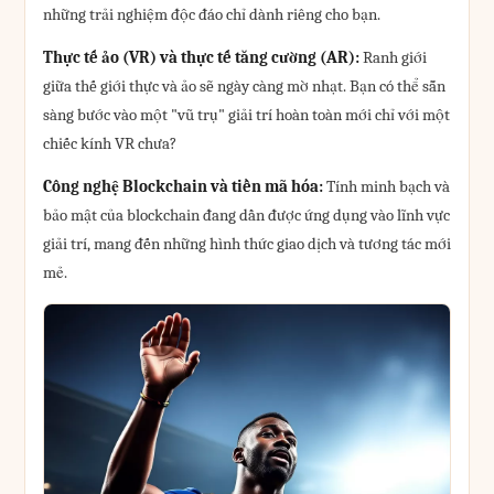
những trải nghiệm độc đáo chỉ dành riêng cho bạn.
Thực tế ảo (VR) và thực tế tăng cường (AR):
Ranh giới
giữa thế giới thực và ảo sẽ ngày càng mờ nhạt. Bạn có thể sẵn
sàng bước vào một "vũ trụ" giải trí hoàn toàn mới chỉ với một
chiếc kính VR chưa?
Công nghệ Blockchain và tiền mã hóa:
Tính minh bạch và
bảo mật của blockchain đang dần được ứng dụng vào lĩnh vực
giải trí, mang đến những hình thức giao dịch và tương tác mới
mẻ.