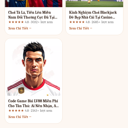
Chơi Tá Lả, Tiến Lên Miền
Kinh Nghiệm Chơi Blackjack
Nam Đổi Thưởng Cực Đã Tại
Đè Bẹp Nhà Cái Tại Casino
VIPWIN: Góc Nhìn Kiểm
GO8: Quy Trình Tối Giản Cho
★★★★★
4.8 · 3032+ lượt xem
★★★★★
4.8 · 2685+ lượt xem
Chứng Từ Người Viết
Người Mới
Xem Chi Tiết →
Xem Chi Tiết →
Code Game Bài LV88 Miễn Phí
Cho Tân Thủ: Ai Nên Nhận, Ai
Nên Tránh?
★★★★★
4.8 · 2143+ lượt xem
Xem Chi Tiết →