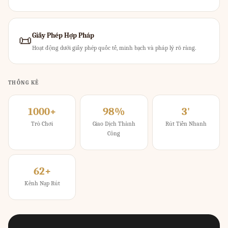
Giấy Phép Hợp Pháp
📜
Hoạt động dưới giấy phép quốc tế, minh bạch và pháp lý rõ ràng.
THỐNG KÊ
1000+
98%
3'
Trò Chơi
Giao Dịch Thành
Rút Tiền Nhanh
Công
62+
Kênh Nạp Rút