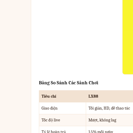
Bảng So Sánh Các Sảnh Chơi
Tiêu chí
LX88
Giao diện
Tối giản, HD, dễ thao tác
Tốc độ live
Mượt, không lag
Tỷ lệ hoàn trả
1.5% mỗi ngày