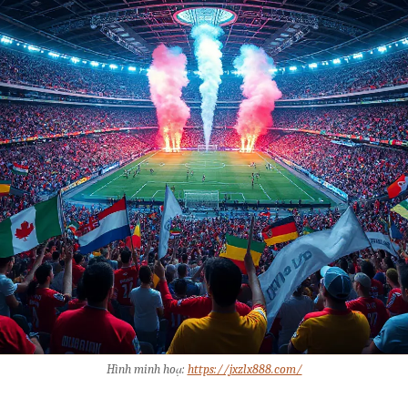
Hình minh hoạ:
https://jxzlx888.com/