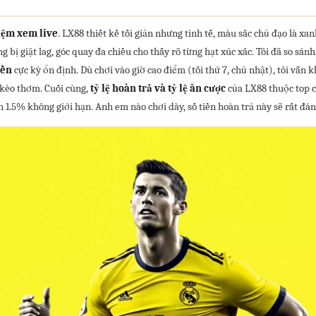
hiệm xem live
. LX88 thiết kế tối giản nhưng tinh tế, màu sắc chủ đạo là x
ng bị giật lag, góc quay đa chiều cho thấy rõ từng hạt xúc xắc. Tôi đã so sán
yền
cực kỳ ổn định. Dù chơi vào giờ cao điểm (tối thứ 7, chủ nhật), tôi vẫn
s kèo thơm. Cuối cùng,
tỷ lệ hoàn trả và tỷ lệ ăn cược
của LX88 thuộc top ca
n 1.5% không giới hạn. Anh em nào chơi dày, số tiền hoàn trả này sẽ rất đán