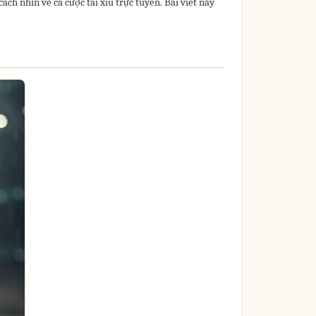
ách nhìn về cá cược tài xỉu trực tuyến. Bài viết này