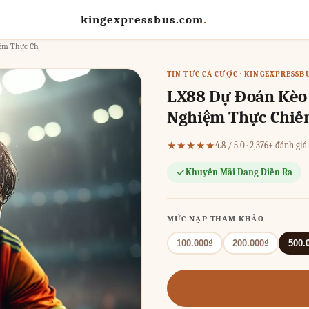
kingexpressbus.com
.
iệm Thực Ch
TIN TỨC CÁ CƯỢC · KINGEXPRESSB
LX88 Dự Đoán Kèo 
Nghiệm Thực Chiế
★★★★★
4.8 / 5.0 · 2,376+ đánh gi
Khuyến Mãi Đang Diễn Ra
MỨC NẠP THAM KHẢO
100.000₫
200.000₫
500.