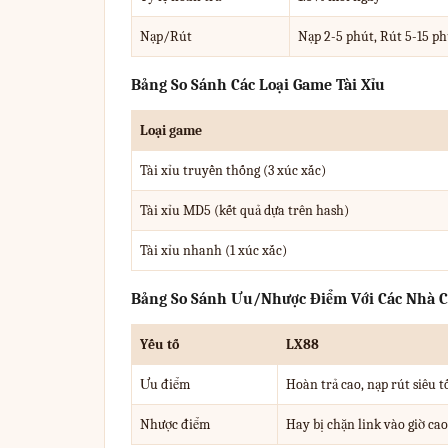
Nạp/Rút
Nạp 2-5 phút, Rút 5-15 ph
Bảng So Sánh Các Loại Game Tài Xỉu
Loại game
Tài xỉu truyền thống (3 xúc xắc)
Tài xỉu MD5 (kết quả dựa trên hash)
Tài xỉu nhanh (1 xúc xắc)
Bảng So Sánh Ưu/Nhược Điểm Với Các Nhà C
Yếu tố
LX88
Ưu điểm
Hoàn trả cao, nạp rút siêu t
Nhược điểm
Hay bị chặn link vào giờ ca