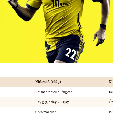
Nhà cái A (ví dụ)
Nh
Rối mắt, nhiều quảng cáo
Đẹ
Hay giật, delay 2-3 giây
Ổn
0.8% mỗi tuần
1%