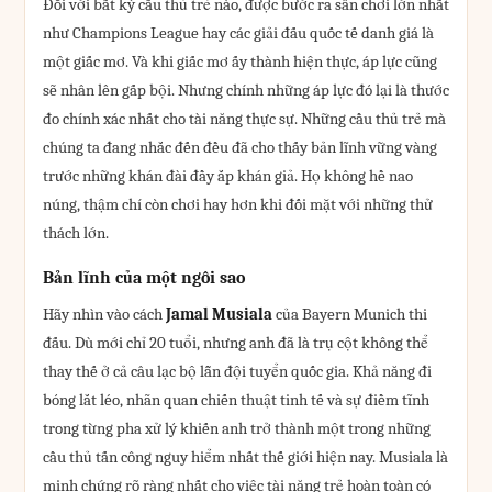
Đối với bất kỳ cầu thủ trẻ nào, được bước ra sân chơi lớn nhất
như Champions League hay các giải đấu quốc tế danh giá là
một giấc mơ. Và khi giấc mơ ấy thành hiện thực, áp lực cũng
sẽ nhân lên gấp bội. Nhưng chính những áp lực đó lại là thước
đo chính xác nhất cho tài năng thực sự. Những cầu thủ trẻ mà
chúng ta đang nhắc đến đều đã cho thấy bản lĩnh vững vàng
trước những khán đài đầy ắp khán giả. Họ không hề nao
núng, thậm chí còn chơi hay hơn khi đối mặt với những thử
thách lớn.
Bản lĩnh của một ngôi sao
Hãy nhìn vào cách
Jamal Musiala
của Bayern Munich thi
đấu. Dù mới chỉ 20 tuổi, nhưng anh đã là trụ cột không thể
thay thế ở cả câu lạc bộ lẫn đội tuyển quốc gia. Khả năng đi
bóng lắt léo, nhãn quan chiến thuật tinh tế và sự điềm tĩnh
trong từng pha xử lý khiến anh trở thành một trong những
cầu thủ tấn công nguy hiểm nhất thế giới hiện nay. Musiala là
minh chứng rõ ràng nhất cho việc tài năng trẻ hoàn toàn có