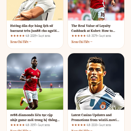
Hướng dẫn đọc bảng lịch sử
The Real Value of Loyalty
baccarat trên Jun88 cho người
Cashback at Kubet: How to
mới bắt đầu
Separate Genuine Value from
★★★★★
4.8 · 2329+ lượt xem
★★★★★
4.8 · 3179+ lượt xem
Marketing Math
Xem Chi Tiết →
Xem Chi Tiết →
sv88.diamonds liên tục cập
Latest Casino Updates and
nhật game mới trong hệ thống
Promotions from win55.movie:
sảnh game – Đánh giá chi tiết
A Terms-and-Conditions Deep
★★★★★
4.8 · 3197+ lượt xem
★★★★★
4.8 · 2133+ lượt xem
từ chuyên gia 10 năm
Dive