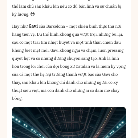
thể làm chủ sân khấu lớn nếu có đủ bản lĩnh và sự chuẩn bị
kỹ lưỡng. 😎
Hay như
Gavi
của Barcelona – một chiến binh thực thụ nơi
hàng tiền vệ. Dù thể hình không quá vượt trội, nhưng bù lại,
cậu có một trái tim nhiệt huyết và một tinh thần chiến đấu
không biết mệt mỏi. Gavi không ngại va chạm, luôn pressing
quyết liệt và có những đường chuyền sáng tạo. Anh là linh
hồn trong lối chơi của đội bóng xứ Catalan và là niềm hy vọng
của cả một thế hệ. Sự trưởng thành vượt bậc của Gavi cho
thấy, sân khấu lớn không chỉ dành cho những người có kỹ
thuật siêu việt, mà còn dành cho những ai có đam mê cháy
bỏng.