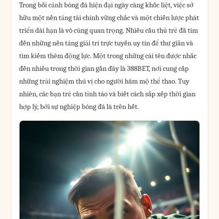
Trong bối cảnh bóng đá hiện đại ngày càng khốc liệt, việc sở
hữu một nền tảng tài chính vững chắc và một chiến lược phát
triển dài hạn là vô cùng quan trọng. Nhiều cầu thủ trẻ đã tìm
đến những nền tảng giải trí trực tuyến uy tín để thư giãn và
tìm kiếm thêm động lực. Một trong những cái tên được nhắc
đến nhiều trong thời gian gần đây là 388BET, nơi cung cấp
những trải nghiệm thú vị cho người hâm mộ thể thao. Tuy
nhiên, các bạn trẻ cần tỉnh táo và biết cách sắp xếp thời gian
hợp lý, bởi sự nghiệp bóng đá là trên hết.