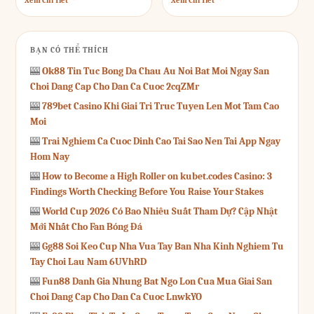
Xem Chi Tiết →
Xem Chi Tiết →
BẠN CÓ THỂ THÍCH
🎰
Ok88 Tin Tuc Bong Da Chau Au Noi Bat Moi Ngay San
Choi Dang Cap Cho Dan Ca Cuoc 2cqZMr
🎰
789bet Casino Khi Giai Tri Truc Tuyen Len Mot Tam Cao
Moi
🎰
Trai Nghiem Ca Cuoc Dinh Cao Tai Sao Nen Tai App Ngay
Hom Nay
🎰
How to Become a High Roller on kubet.codes Casino: 3
Findings Worth Checking Before You Raise Your Stakes
🎰
World Cup 2026 Có Bao Nhiêu Suất Tham Dự? Cập Nhật
Mới Nhất Cho Fan Bóng Đá
🎰
Gg88 Soi Keo Cup Nha Vua Tay Ban Nha Kinh Nghiem Tu
Tay Choi Lau Nam 6UVhRD
🎰
Fun88 Danh Gia Nhung Bat Ngo Lon Cua Mua Giai San
Choi Dang Cap Cho Dan Ca Cuoc LnwkYO