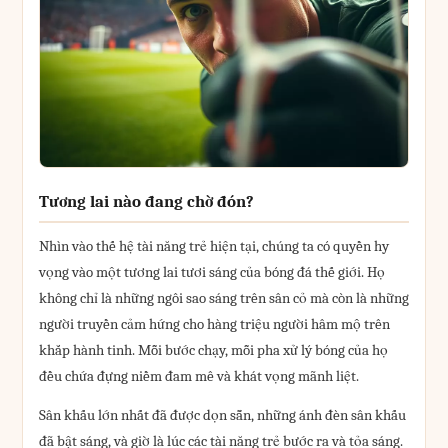
Tương lai nào đang chờ đón?
Nhìn vào thế hệ tài năng trẻ hiện tại, chúng ta có quyền hy
vọng vào một tương lai tươi sáng của bóng đá thế giới. Họ
không chỉ là những ngôi sao sáng trên sân cỏ mà còn là những
người truyền cảm hứng cho hàng triệu người hâm mộ trên
khắp hành tinh. Mỗi bước chạy, mỗi pha xử lý bóng của họ
đều chứa đựng niềm đam mê và khát vọng mãnh liệt.
Sân khấu lớn nhất đã được dọn sẵn, những ánh đèn sân khấu
đã bật sáng, và giờ là lúc các tài năng trẻ bước ra và tỏa sáng.