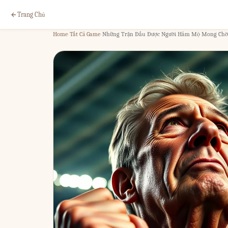
Trang Chủ
Home
›
Tất Cả Game
›
Những Trận Đấu Được Người Hâm Mộ Mong Chờ 