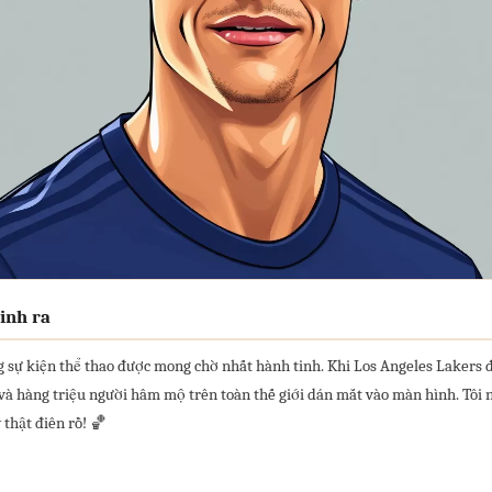
inh ra
sự kiện thể thao được mong chờ nhất hành tinh. Khi Los Angeles Lakers đố
ỹ và hàng triệu người hâm mộ trên toàn thế giới dán mắt vào màn hình. Tôi
 thật điên rồ! 🏀