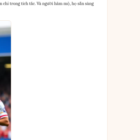
n chỉ trong tích tắc. Và người hâm mộ, họ sẵn sàng