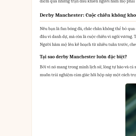
điểm qua những trận đấu khiến người hâm mộ phải "
Derby Manchester: Cuộc chiến không kho
Nếu bạn là fan bóng đá, chắc chắn không thể bỏ qua 
đấu vì danh dự, mà còn là cuộc chiến vì ngôi vương. T
Người hâm mộ lên kế hoạch từ nhiều tuần trước, check
Tại sao derby Manchester luôn đặc biệt?
Bởi vì nó mang trong mình lịch sử, lòng tự hào và cả
muốn trải nghiệm cảm giác hồi hộp này một cách tr