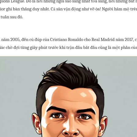
ons League. Đó là nơi những ngôi sao sáng nhất tỏa sáng, nơi những bất n
nior ghi bàn thắng duy nhất. Cả sân vận động như vỡ òa! Người hâm mộ trên
 tuần sau đó.
n năm 2005, đến cú đúp của Cristiano Ronaldo cho Real Madrid năm 2017
ác chờ đợi từng giây phút trước khi trận đấu bắt đầu cũng là một phần của