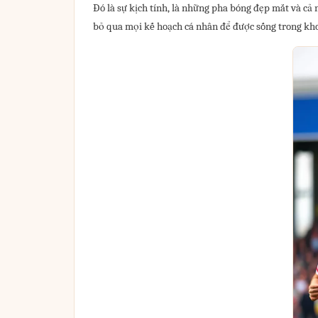
Đó là sự kịch tính, là những pha bóng đẹp mắt và cả 
bỏ qua mọi kế hoạch cá nhân để được sống trong kh