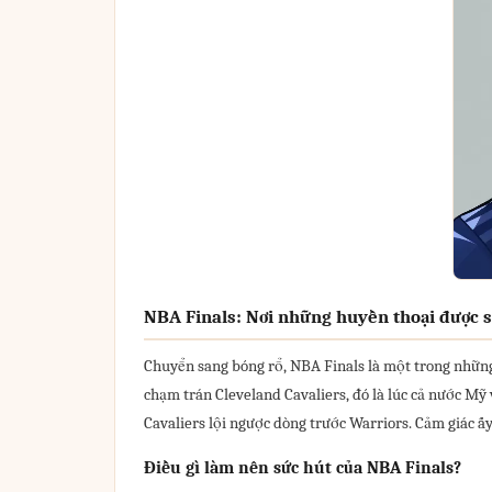
NBA Finals: Nơi những huyền thoại được s
Chuyển sang bóng rổ, NBA Finals là một trong những 
chạm trán Cleveland Cavaliers, đó là lúc cả nước M
Cavaliers lội ngược dòng trước Warriors. Cảm giác ấy
Điều gì làm nên sức hút của NBA Finals?