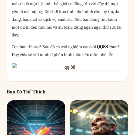
mà còn là một hệ sinh thái giải trí đẳng cấp với đầy đủ mọi
yếu tố mà một người chơi khó tính như mình cần: uy tín, đa
dạng, bảo mật và dịch vụ xuất sắc. Nếu bạn đang tìm kiếm
một điểm đến mới mẻ và an toàn, đừng ngần ngại thử sức tại
đây.
Còn bạn thì sao? Bạn đã có trải nghiệm nào với
QQ88
chưa?
Hãy chia sẻ với mình ở phần bình luận bên dưới nhé! 🎯
Bạn Có Thể Thích