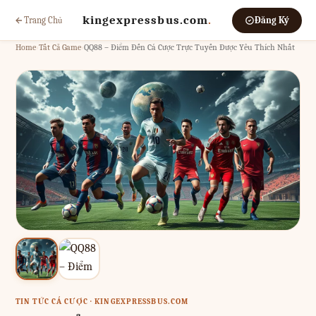
kingexpressbus.com
.
Trang Chủ
Đăng Ký
Home
›
Tất Cả Game
›
QQ88 – Điểm Đến Cá Cược Trực Tuyến Được Yêu Thích Nhất
TIN TỨC CÁ CƯỢC · KINGEXPRESSBUS.COM