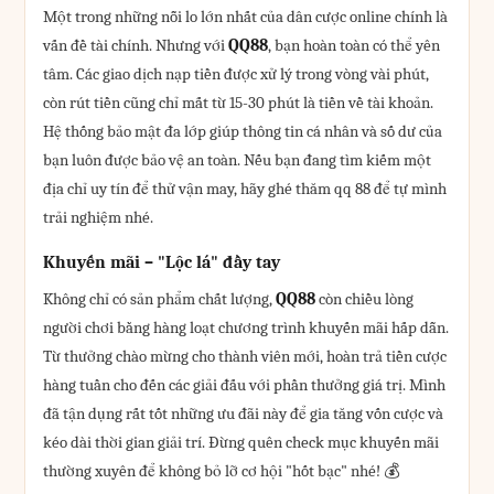
Một trong những nỗi lo lớn nhất của dân cược online chính là
vấn đề tài chính. Nhưng với
QQ88
, bạn hoàn toàn có thể yên
tâm. Các giao dịch nạp tiền được xử lý trong vòng vài phút,
còn rút tiền cũng chỉ mất từ 15-30 phút là tiền về tài khoản.
Hệ thống bảo mật đa lớp giúp thông tin cá nhân và số dư của
bạn luôn được bảo vệ an toàn. Nếu bạn đang tìm kiếm một
địa chỉ uy tín để thử vận may, hãy ghé thăm qq 88 để tự mình
trải nghiệm nhé.
Khuyến mãi – "Lộc lá" đầy tay
Không chỉ có sản phẩm chất lượng,
QQ88
còn chiều lòng
người chơi bằng hàng loạt chương trình khuyến mãi hấp dẫn.
Từ thưởng chào mừng cho thành viên mới, hoàn trả tiền cược
hàng tuần cho đến các giải đấu với phần thưởng giá trị. Mình
đã tận dụng rất tốt những ưu đãi này để gia tăng vốn cược và
kéo dài thời gian giải trí. Đừng quên check mục khuyến mãi
thường xuyên để không bỏ lỡ cơ hội "hốt bạc" nhé! 💰