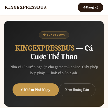
KINGEXPRESSBUS
.
Đăng Ký
💎 BONUS 100%
KINGEXPRESSBUS
— Cá
Cược Thể Thao
Nhà cái Chuyên nghiệp cho game thủ online. Giấy phép
hợp pháp — link vào ổn định.
⚡ Khám Phá Ngay
Xem Hướng Dẫn