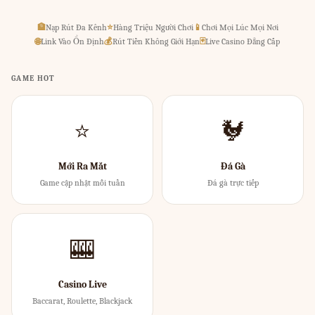
🏦
Nạp Rút Đa Kênh
⭐
Hàng Triệu Người Chơi
📱
Chơi Mọi Lúc Mọi Nơi
🌐
Link Vào Ổn Định
💰
Rút Tiền Không Giới Hạn
🃏
Live Casino Đẳng Cấp
GAME HOT
⭐
🐓
Mới Ra Mắt
Đá Gà
Game cập nhật mỗi tuần
Đá gà trực tiếp
🎰
Casino Live
Baccarat, Roulette, Blackjack