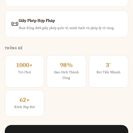
Giấy Phép Hợp Pháp
📜
Hoạt động dưới giấy phép quốc tế, minh bạch và pháp lý rõ ràng.
THỐNG KÊ
1000+
98%
3'
Trò Chơi
Giao Dịch Thành
Rút Tiền Nhanh
Công
62+
Kênh Nạp Rút