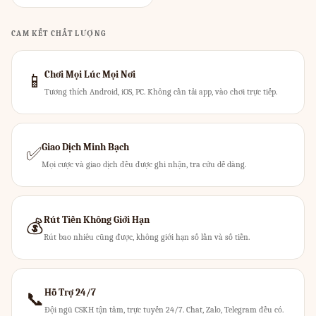
CAM KẾT CHẤT LƯỢNG
Chơi Mọi Lúc Mọi Nơi
📱
Tương thích Android, iOS, PC. Không cần tải app, vào chơi trực tiếp.
Giao Dịch Minh Bạch
✅
Mọi cược và giao dịch đều được ghi nhận, tra cứu dễ dàng.
Rút Tiền Không Giới Hạn
💰
Rút bao nhiêu cũng được, không giới hạn số lần và số tiền.
Hỗ Trợ 24/7
📞
Đội ngũ CSKH tận tâm, trực tuyến 24/7. Chat, Zalo, Telegram đều có.