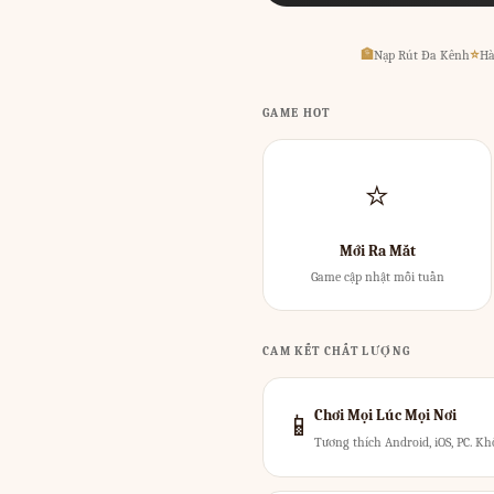
🏦
Nạp Rút Đa Kênh
⭐
Hà
GAME HOT
⭐
Mới Ra Mắt
Game cập nhật mỗi tuần
CAM KẾT CHẤT LƯỢNG
Chơi Mọi Lúc Mọi Nơi
📱
Tương thích Android, iOS, PC. Khô