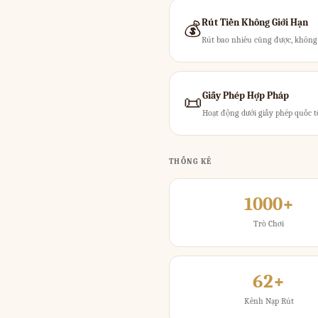
Rút Tiền Không Giới Hạn
💰
Rút bao nhiêu cũng được, không g
Giấy Phép Hợp Pháp
📜
Hoạt động dưới giấy phép quốc t
THỐNG KÊ
1000+
Trò Chơi
62+
Kênh Nạp Rút