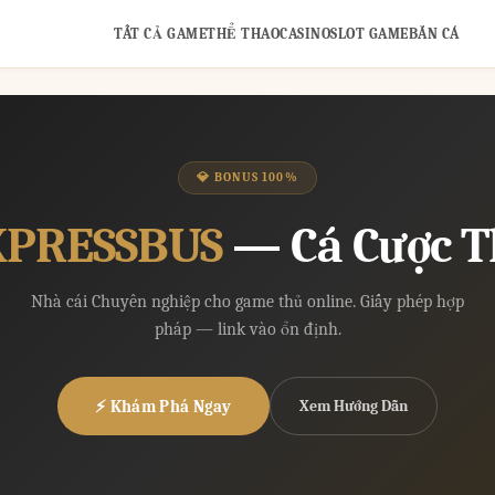
TẤT CẢ GAME
THỂ THAO
CASINO
SLOT GAME
BẮN CÁ
💎 BONUS 100%
XPRESSBUS
— Cá Cược T
Nhà cái Chuyên nghiệp cho game thủ online. Giấy phép hợp
pháp — link vào ổn định.
⚡ Khám Phá Ngay
Xem Hướng Dẫn