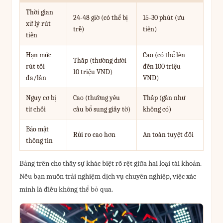
Thời gian
24-48 giờ (có thể bị
15-30 phút (ưu
xử lý rút
trễ)
tiên)
tiền
Hạn mức
Cao (có thể lên
Thấp (thường dưới
rút tối
đến 100 triệu
10 triệu VND)
đa/lần
VND)
Nguy cơ bị
Cao (thường yêu
Thấp (gần như
từ chối
cầu bổ sung giấy tờ)
không có)
Bảo mật
Rủi ro cao hơn
An toàn tuyệt đối
thông tin
Bảng trên cho thấy sự khác biệt rõ rệt giữa hai loại tài khoản.
Nếu bạn muốn trải nghiệm dịch vụ chuyên nghiệp, việc xác
minh là điều không thể bỏ qua.