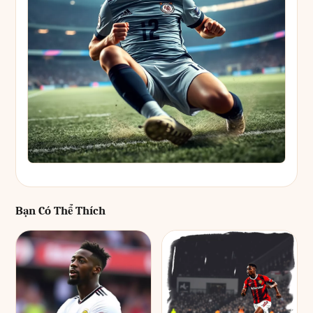
Bạn Có Thể Thích