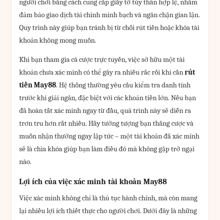
người chơi bằng cách cung cấp giấy tờ tùy thân hợp lệ, nhằm
đảm bảo giao dịch tài chính minh bạch và ngăn chặn gian lận.
Quy trình này giúp bạn tránh bị từ chối rút tiền hoặc khóa tài
khoản không mong muốn.
Khi bạn tham gia cá cược trực tuyến, việc sở hữu một tài
khoản chưa xác minh có thể gây ra nhiều rắc rối khi cần
rút
tiền May88
. Hệ thống thường yêu cầu kiểm tra danh tính
trước khi giải ngân, đặc biệt với các khoản tiền lớn. Nếu bạn
đã hoàn tất xác minh ngay từ đầu, quá trình này sẽ diễn ra
trơn tru hơn rất nhiều. Hãy tưởng tượng bạn thắng cược và
muốn nhận thưởng ngay lập tức – một tài khoản đã xác minh
sẽ là chìa khóa giúp bạn làm điều đó mà không gặp trở ngại
nào.
Lợi ích của việc xác minh tài khoản May88
Việc xác minh không chỉ là thủ tục hành chính, mà còn mang
lại nhiều lợi ích thiết thực cho người chơi. Dưới đây là những