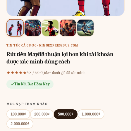
TIN TỨC CÁ CƯỢC · KINGEXPRESSBUS.COM
Rút tiền May88 thuận lợi hơn khi tài khoản
được xác minh đúng cách
★★★★★
4.8 / 5.0 · 2,615+ đánh giá đã xác minh
Tin Nổi Bật Hôm Nay
MỨC NẠP THAM KHẢO
100.000₫
200.000₫
500.000₫
1.000.000₫
2.000.000₫