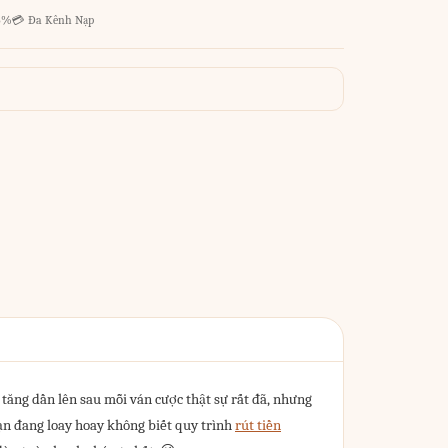
.5%
💳 Đa Kênh Nạp
ăng dần lên sau mỗi ván cược thật sự rất đã, nhưng
bạn đang loay hoay không biết quy trình
rút tiền