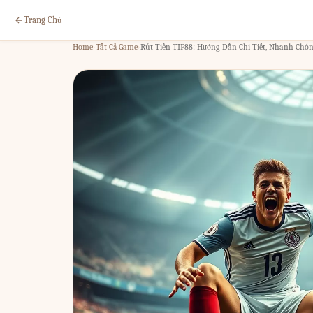
Trang Chủ
Home
›
Tất Cả Game
›
Rút Tiền TIP88: Hướng Dẫn Chi Tiết, Nhanh Chó