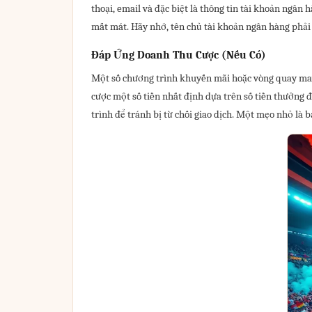
thoại, email và đặc biệt là thông tin tài khoản ngân
mất mát. Hãy nhớ, tên chủ tài khoản ngân hàng phải
Đáp Ứng Doanh Thu Cược (Nếu Có)
Một số chương trình khuyến mãi hoặc vòng quay may 
cược một số tiền nhất định dựa trên số tiền thưởng
trình để tránh bị từ chối giao dịch. Một mẹo nhỏ là 