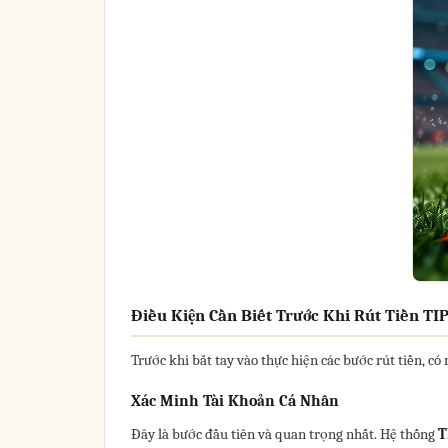
Điều Kiện Cần Biết Trước Khi Rút Tiền TI
Trước khi bắt tay vào thực hiện các bước rút tiền, c
Xác Minh Tài Khoản Cá Nhân
Đây là bước đầu tiên và quan trọng nhất. Hệ thống
T