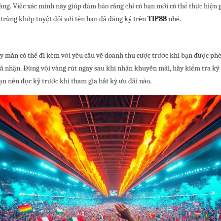
 hàng. Việc xác minh này giúp đảm bảo rằng chỉ có bạn mới có thể thực hiện 
 trùng khớp tuyệt đối với tên bạn đã đăng ký trên
TIP88
nhé.
mắn có thể đi kèm với yêu cầu về doanh thu cược trước khi bạn được phép 
 đã nhận. Đừng vội vàng rút ngay sau khi nhận khuyến mãi, hãy kiểm tra k
bạn nên đọc kỹ trước khi tham gia bất kỳ ưu đãi nào.