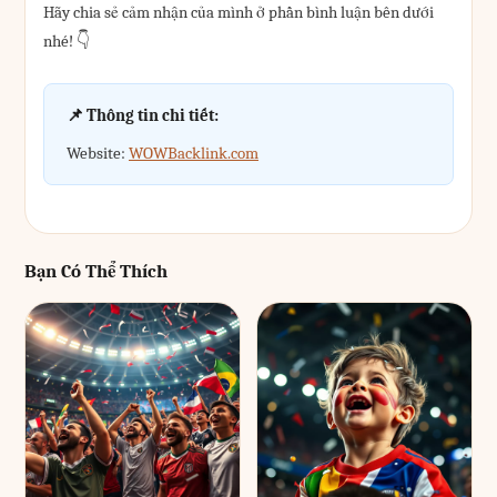
Hãy chia sẻ cảm nhận của mình ở phần bình luận bên dưới
nhé! 👇
📌 Thông tin chi tiết:
Website:
WOWBacklink.com
Bạn Có Thể Thích