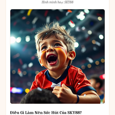
Hình minh hoạ: SKY88
Điều Gì Làm Nên Sức Hút Của SKY88?