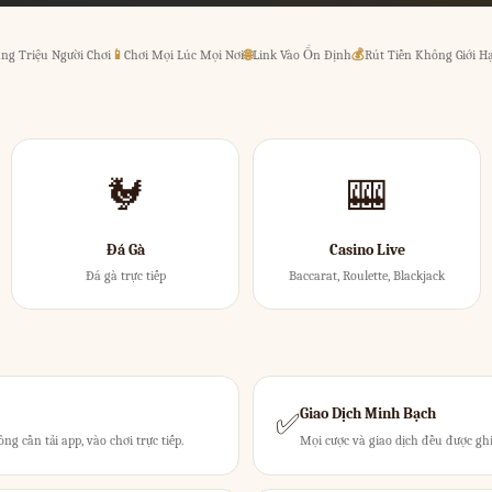
ng Triệu Người Chơi
📱
Chơi Mọi Lúc Mọi Nơi
🌐
Link Vào Ổn Định
💰
Rút Tiền Không Giới H
🐓
🎰
Đá Gà
Casino Live
Đá gà trực tiếp
Baccarat, Roulette, Blackjack
Giao Dịch Minh Bạch
✅
ng cần tải app, vào chơi trực tiếp.
Mọi cược và giao dịch đều được ghi