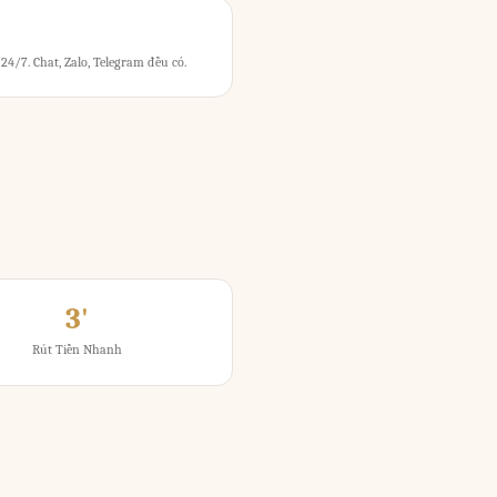
24/7. Chat, Zalo, Telegram đều có.
3'
Rút Tiền Nhanh