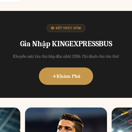
🎲 KẾT THÚC SỚM
Gia Nhập KINGEXPRESSBUS
Khuyến mãi tân thủ hấp dẫn nhất 2026. Chỉ dành cho tân thủ!
Khám Phá