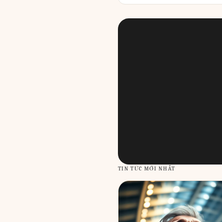
TIN TỨC MỚI NHẤT