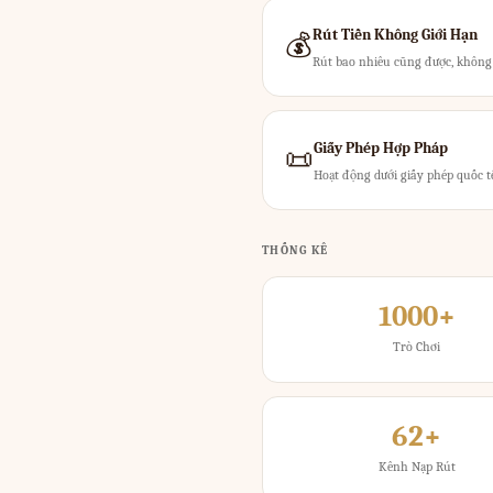
Rút Tiền Không Giới Hạn
💰
Rút bao nhiêu cũng được, không g
Giấy Phép Hợp Pháp
📜
Hoạt động dưới giấy phép quốc t
THỐNG KÊ
1000+
Trò Chơi
62+
Kênh Nạp Rút