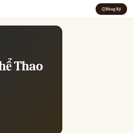
Đăng Ký
hể Thao