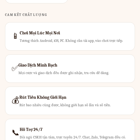
CAM KẾT CHẤT LƯỢNG
Chơi Mọi Lúc Mọi Nơi
📱
Tương thích Android, iOS, PC. Không cần tải app, vào chơi trực tiếp.
Giao Dịch Minh Bạch
✅
Mọi cược và giao dịch đều được ghi nhận, tra cứu dễ dàng.
Rút Tiền Không Giới Hạn
💰
Rút bao nhiêu cũng được, không giới hạn số lần và số tiền.
Hỗ Trợ 24/7
📞
Đội ngũ CSKH tận tâm, trực tuyến 24/7. Chat, Zalo, Telegram đều có.