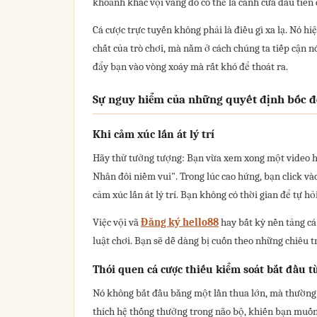
khoảnh khắc vội vàng đó có thể là cánh cửa đầu tiên 
Cá cược trực tuyến không phải là điều gì xa lạ. Nó 
chất của trò chơi, mà nằm ở cách chúng ta tiếp cận n
đẩy bạn vào vòng xoáy mà rất khó để thoát ra.
Sự nguy hiểm của những quyết định bốc 
Khi cảm xúc lấn át lý trí
Hãy thử tưởng tượng: Bạn vừa xem xong một video hi
Nhân đôi niềm vui". Trong lúc cao hứng, bạn click và
cảm xúc lấn át lý trí. Bạn không có thời gian để tự h
Việc vội vã
Đăng ký hello88
hay bất kỳ nền tảng cá
luật chơi. Bạn sẽ dễ dàng bị cuốn theo những chiêu
Thói quen cá cược thiếu kiểm soát bắt đầu t
Nó không bắt đầu bằng một lần thua lớn, mà thường 
thích hệ thống thưởng trong não bộ, khiến bạn muốn 