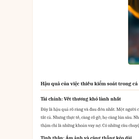
Hậu quả của việc thiếu kiểm soát trong cá
Tài chính: Vết thương khó lành nhất
Đây là hậu quả rõ ràng và đau đớn nhất. Một người c
tất cả. Nhưng thực tế, càng cố gỡ, họ càng lún sâu.
thậm chí là những khoản vay nợ. Có những câu chuyện 
Tinh thần: Ám ảnh và căng thẳng kéo dài