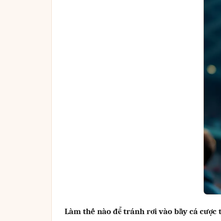
Làm thế nào để tránh rơi vào bẫy cá cược 