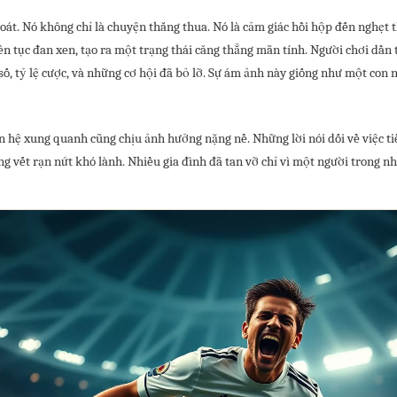
soát. Nó không chỉ là chuyện thắng thua. Nó là cảm giác hồi hộp đến nghẹt th
 tục đan xen, tạo ra một trạng thái căng thẳng mãn tính. Người chơi dần t
số, tỷ lệ cược, và những cơ hội đã bỏ lỡ. Sự ám ảnh này giống như một con n
an hệ xung quanh cũng chịu ảnh hưởng nặng nề. Những lời nói dối về việc ti
ững vết rạn nứt khó lành. Nhiều gia đình đã tan vỡ chỉ vì một người trong 