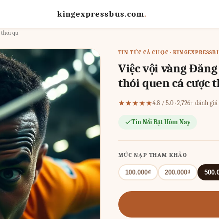
kingexpressbus.com
.
 thói qu
TIN TỨC CÁ CƯỢC · KINGEXPRESSB
Việc vội vàng Đăng
thói quen cá cược 
★★★★★
4.8 / 5.0 · 2,726+ đánh gi
Tin Nổi Bật Hôm Nay
MỨC NẠP THAM KHẢO
100.000₫
200.000₫
500.