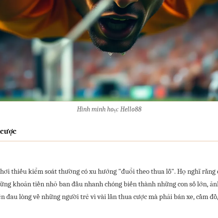
Hình minh hoạ: Hello88
 cược
hơi thiếu kiểm soát thường có xu hướng "đuổi theo thua lỗ". Họ nghĩ rằng 
 Những khoản tiền nhỏ ban đầu nhanh chóng biến thành những con số lớn, ảnh
đau lòng về những người trẻ vì vài lần thua cược mà phải bán xe, cầm đồ, t