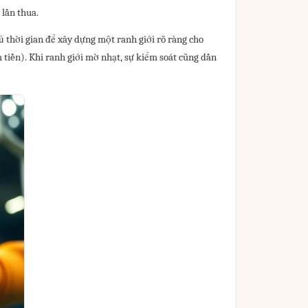
 lần thua.
ủ thời gian để xây dựng một ranh giới rõ ràng cho
ếm tiền). Khi ranh giới mờ nhạt, sự kiểm soát cũng dần