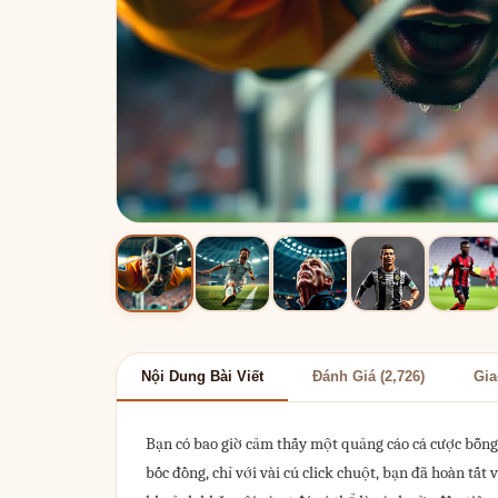
Nội Dung Bài Viết
Đánh Giá (2,726)
Gia
Bạn có bao giờ cảm thấy một quảng cáo cá cược bỗng
bốc đồng, chỉ với vài cú click chuột, bạn đã hoàn tất 