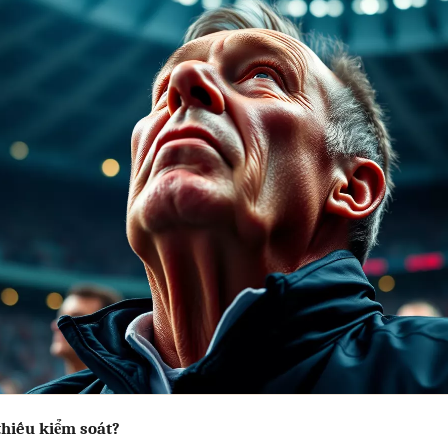
thiếu kiểm soát?