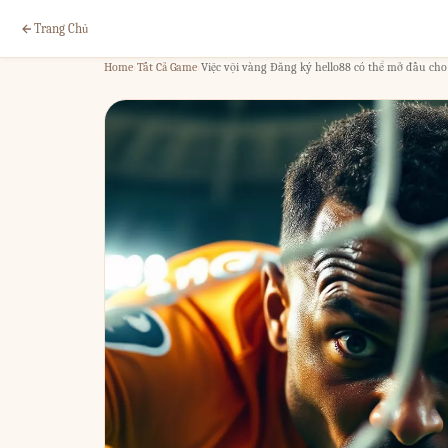
Trang Chủ
Home
›
Tất Cả Game
›
Việc vội vàng Đăng ký hello88 có thể mở đầu cho