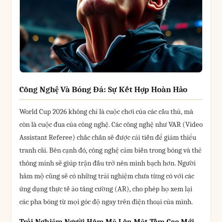
Công Nghệ Và Bóng Đá: Sự Kết Hợp Hoàn Hảo
World Cup 2026 không chỉ là cuộc chơi của các cầu thủ, mà
còn là cuộc đua của công nghệ. Các công nghệ như VAR (Video
Assistant Referee) chắc chắn sẽ được cải tiến để giảm thiểu
tranh cãi. Bên cạnh đó, công nghệ cảm biến trong bóng và thẻ
thông minh sẽ giúp trận đấu trở nên minh bạch hơn. Người
hâm mộ cũng sẽ có những trải nghiệm chưa từng có với các
ứng dụng thực tế ảo tăng cường (AR), cho phép họ xem lại
các pha bóng từ mọi góc độ ngay trên điện thoại của mình.