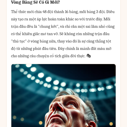
Vòng Bảng Sẽ Có Gì Mới?
Thể thức mới chia 48 đội thành 16 bảng, mỗi bảng 3 đội. Điều
này tạo ra một áp lực hoàn toàn khác so với trước đây. Mỗi
trận đấu đều là "chung kết", và chỉ cần một sai lầm nhỏ cũng
có thể khiến giấc mơ tan vỡ. Sẽ không còn những trận đấu
"thủ tục" ở vòng bảng nữa, thay vào đó là sự căng thẳng tột
độ từ những phút đầu tiên. Đây chính là mảnh đất màu mỡ
cho những câu chuyện cổ tích giữa đời thực. 🎭