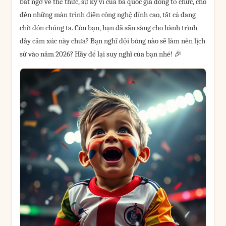
bất ngờ về thể thức, sự kỳ vĩ của ba quốc gia đồng tổ chức, cho
đến những màn trình diễn công nghệ đỉnh cao, tất cả đang
chờ đón chúng ta. Còn bạn, bạn đã sẵn sàng cho hành trình
đầy cảm xúc này chưa? Bạn nghĩ đội bóng nào sẽ làm nên lịch
sử vào năm 2026? Hãy để lại suy nghĩ của bạn nhé! 🎉