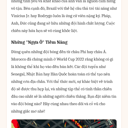
nhưng tình yêu và khát khao của anh vẫn là nguồn cảm hứng
vô tận. Bên cạnh đó, Brazil với thế hệ cầu thủ trẻ tài năng như
Vinicius Jr. hay Rodrygo luôn là ứng cử viên nặng ký. Pháp,
Anh, Đức cũng đang sở hữu những đội hình chất lượng. Cuộc
chiến này hứa hẹn sẽ vô cùng khốc liệt.
Những "Ngựa Ô" Tiềm Năng
Đừng quên những đội bóng đến từ châu Phi hay châu Á.
Morocco đã chứng minh ở World Cup 2022 rằng không có gì
là không thể khi họ vào đến bán kết. Các đội tuyển như
Senegal, Nhật Bản hay Hàn Quốc hoàn toàn có thể tạo nên
những cơn địa chấn. Với thể thức mới, sự khác biệt về trình
độ sẽ được thu hẹp lại, và những tập thể có tinh thần chiến
đấu cao nhất sẽ là những người chiến thắng. Bạn đặt niềm tin
vào đội bóng nào? Hãy cùng nhau theo dõi và cổ vũ cho
những giấc mơ nhé!