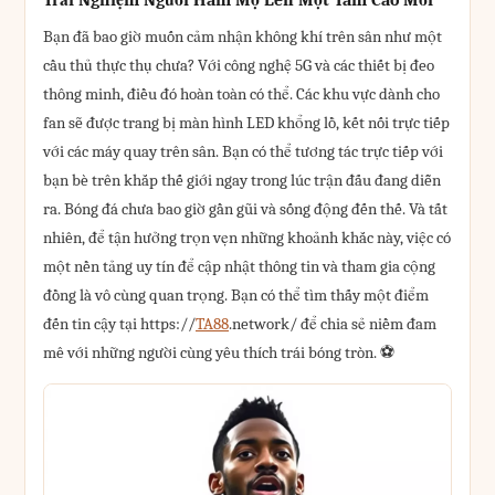
Trải Nghiệm Người Hâm Mộ Lên Một Tầm Cao Mới
Bạn đã bao giờ muốn cảm nhận không khí trên sân như một
cầu thủ thực thụ chưa? Với công nghệ 5G và các thiết bị đeo
thông minh, điều đó hoàn toàn có thể. Các khu vực dành cho
fan sẽ được trang bị màn hình LED khổng lồ, kết nối trực tiếp
với các máy quay trên sân. Bạn có thể tương tác trực tiếp với
bạn bè trên khắp thế giới ngay trong lúc trận đấu đang diễn
ra. Bóng đá chưa bao giờ gần gũi và sống động đến thế. Và tất
nhiên, để tận hưởng trọn vẹn những khoảnh khắc này, việc có
một nền tảng uy tín để cập nhật thông tin và tham gia cộng
đồng là vô cùng quan trọng. Bạn có thể tìm thấy một điểm
đến tin cậy tại https://
TA88
.network/ để chia sẻ niềm đam
mê với những người cùng yêu thích trái bóng tròn. ⚽