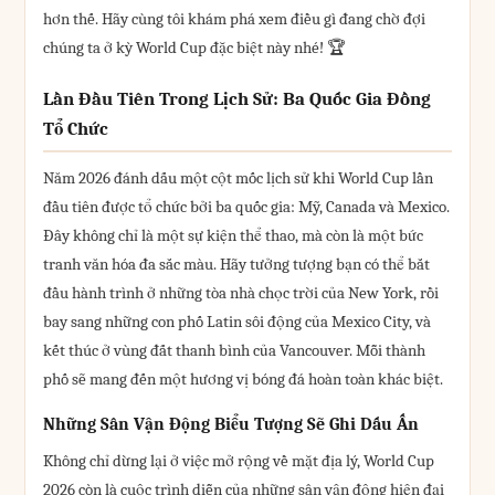
hơn thế. Hãy cùng tôi khám phá xem điều gì đang chờ đợi
chúng ta ở kỳ World Cup đặc biệt này nhé! 🏆
Lần Đầu Tiên Trong Lịch Sử: Ba Quốc Gia Đồng
Tổ Chức
Năm 2026 đánh dấu một cột mốc lịch sử khi World Cup lần
đầu tiên được tổ chức bởi ba quốc gia: Mỹ, Canada và Mexico.
Đây không chỉ là một sự kiện thể thao, mà còn là một bức
tranh văn hóa đa sắc màu. Hãy tưởng tượng bạn có thể bắt
đầu hành trình ở những tòa nhà chọc trời của New York, rồi
bay sang những con phố Latin sôi động của Mexico City, và
kết thúc ở vùng đất thanh bình của Vancouver. Mỗi thành
phố sẽ mang đến một hương vị bóng đá hoàn toàn khác biệt.
Những Sân Vận Động Biểu Tượng Sẽ Ghi Dấu Ấn
Không chỉ dừng lại ở việc mở rộng về mặt địa lý, World Cup
2026 còn là cuộc trình diễn của những sân vận động hiện đại