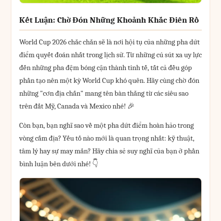
Kết Luận: Chờ Đón Những Khoảnh Khắc Điên Rồ
World Cup 2026 chắc chắn sẽ là nơi hội tụ của những pha dứt
điểm quyết đoán nhất trong lịch sử. Từ những cú sút xa uy lực
đến những pha đệm bóng cận thành tinh tế, tất cả đều góp
phần tạo nên một kỳ World Cup khó quên. Hãy cùng chờ đón
những "cơn địa chấn" mang tên bàn thắng từ các siêu sao
trên đất Mỹ, Canada và Mexico nhé! 🎉
Còn bạn, bạn nghĩ sao về một pha dứt điểm hoàn hảo trong
vòng cấm địa? Yếu tố nào mới là quan trọng nhất: kỹ thuật,
tâm lý hay sự may mắn? Hãy chia sẻ suy nghĩ của bạn ở phần
bình luận bên dưới nhé! 👇