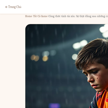
Trang Chủ
Home
›
Tất Cả Game
›
Công thức tính tài xỉu: Sự thật đằng sau những c