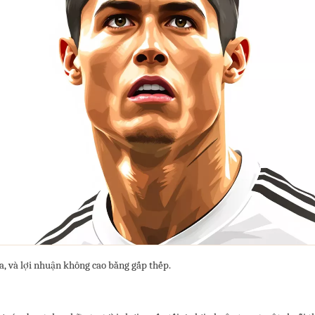
a, và lợi nhuận không cao bằng gấp thếp.