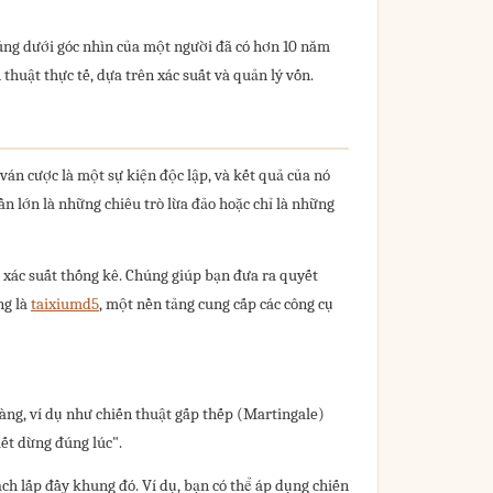
húng dưới góc nhìn của một người đã có hơn 10 năm
huật thực tế, dựa trên xác suất và quản lý vốn.
ván cược là một sự kiện độc lập, và kết quả của nó
n lớn là những chiêu trò lừa đảo hoặc chỉ là những
 xác suất thống kê. Chúng giúp bạn đưa ra quyết
ng là
taixiumd5
, một nền tảng cung cấp các công cụ
ràng, ví dụ như chiến thuật gấp thếp (Martingale)
ết dừng đúng lúc".
h lấp đầy khung đó. Ví dụ, bạn có thể áp dụng chiến