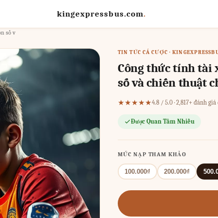
kingexpressbus.com
.
on số v
TIN TỨC CÁ CƯỢC · KINGEXPRESSB
Công thức tính tài
số và chiến thuật c
★★★★★
4.8 / 5.0 · 2,817+ đánh gi
Được Quan Tâm Nhiều
MỨC NẠP THAM KHẢO
100.000₫
200.000₫
500.