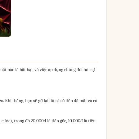
ật nào là bất bại, và việc áp dụng chúng đòi hỏi sự
. Khi thắng, bạn sẽ gỡ lại tất cả số tiền đã mất và có
ược), trong đó 20.000đ là tiền gốc, 10.000đ là tiền