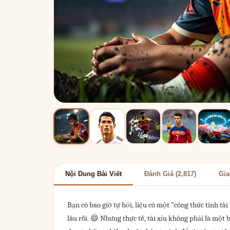
Nội Dung Bài Viết
Đánh Giá (2,817)
Gia
Bạn có bao giờ tự hỏi, liệu có một "công thức tính tà
lâu rồi. 😄 Nhưng thực tế, tài xỉu không phải là một 