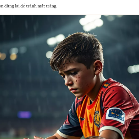
ên dừng lại để tránh mất trắng.