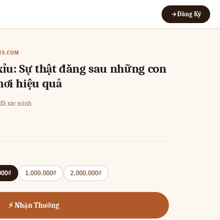
Đăng Ký
US.COM
 xỉu: Sự thật đằng sau những con
hơi hiệu quả
á đã xác minh
000₫
1.000.000₫
2.000.000₫
⚡ Nhận Thưởng