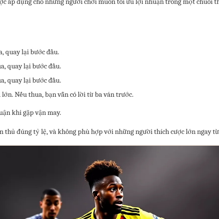
ợc áp dụng cho những người chơi muốn tối ưu lợi nhuận trong một chuỗi thắng
a, quay lại bước đầu.
ua, quay lại bước đầu.
ua, quay lại bước đầu.
 lớn. Nếu thua, bạn vẫn có lời từ ba ván trước.
huận khi gặp vận may.
n thủ đúng tỷ lệ, và không phù hợp với những người thích cược lớn ngay từ