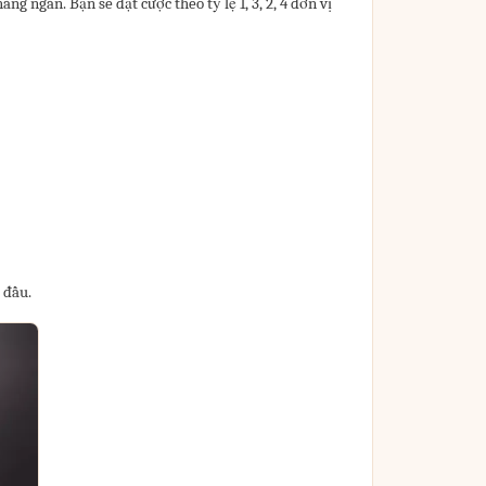
 ngắn. Bạn sẽ đặt cược theo tỷ lệ 1, 3, 2, 4 đơn vị
 đầu.