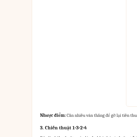
Nhược điểm:
Cần nhiều ván thắng để gỡ lại tiền thu
3. Chiến thuật 1-3-2-4