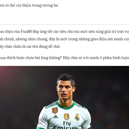
và có thể cải thiện trong tương lai.
 diện của Fun88 đáp ứng tốt các tiêu chí của một nền tảng giải trí trực tuy
tinh chỉnh, nhưng nhìn chung, đây là một trong những giao diện mà mình c
 chắc chắn là cái tên đáng để thử.
 bạn thích hoặc chưa hài lòng không? Hãy chia sẻ với mình ở phần bình luậ