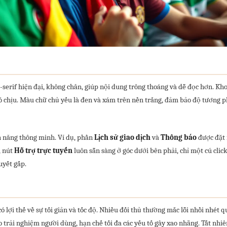
-serif hiện đại, không chân, giúp nội dung trông thoáng và dễ đọc hơn. Kh
ó chịu. Màu chữ chủ yếu là đen và xám trên nền trắng, đảm bảo độ tương p
nh năng thông minh. Ví dụ, phần
Lịch sử giao dịch
và
Thông báo
được đặt 
, nút
Hỗ trợ trực tuyến
luôn sẵn sàng ở góc dưới bên phải, chỉ một cú click
quyết gấp.
ó lợi thế về sự tối giản và tốc độ. Nhiều đối thủ thường mắc lỗi nhồi nhét
 trải nghiệm người dùng, hạn chế tối đa các yếu tố gây xao nhãng. Tất nhi