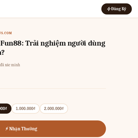
Đăng Ký
US.COM
 Fun88: Trải nghiệm người dùng
à?
á đã xác minh
000₫
1.000.000₫
2.000.000₫
⚡ Nhận Thưởng