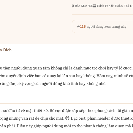
🔒 Bảo Mật SSL
🎰 Odds Cao
🔄 Hoàn Trả 1
🔥
118
người đang xem trang này
o Dịch
đầu tiên người dùng quan tâm không chỉ là danh mục trò chơi hay tỷ lệ cược,
 còn quyết định việc bạn có quay lại lần sau hay không. Hôm nay, mình sẽ 
p ứng được kỳ vọng của người dùng khó tính hay không nhé.
 sự đầu tư về mặt thiết kế. Bố cục được sắp xếp theo phong cách tối giản
trọng nhưng vẫn rất dễ chịu cho mắt. 😊 Đặc biệt, phần header được thiết k
y bên phải. Điều này giúp người dùng mới có thể nhanh chóng làm quen mà k