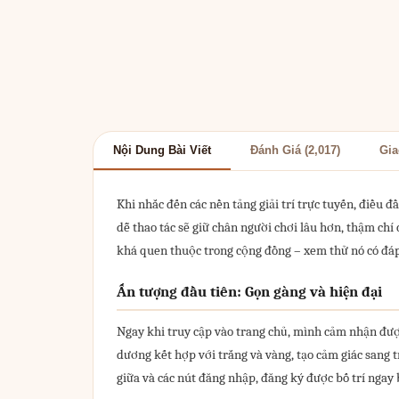
Nội Dung Bài Viết
Đánh Giá (2,017)
Gia
Khi nhắc đến các nền tảng giải trí trực tuyến, điều 
dễ thao tác sẽ giữ chân người chơi lâu hơn, thậm chí
khá quen thuộc trong cộng đồng – xem thử nó có đá
Ấn tượng đầu tiên: Gọn gàng và hiện đại
Ngay khi truy cập vào trang chủ, mình cảm nhận được
dương kết hợp với trắng và vàng, tạo cảm giác sang 
giữa và các nút đăng nhập, đăng ký được bố trí nga