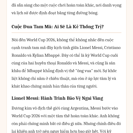
đã sẵn sàng cho một cuộc chơi hoàn toàn khác, nơi danh vọng
và lịch sử được định đoạt bằng từng đường bóng.
Cuộc Đua Tam Mã: Ai Sẽ Là Kẻ Thống Trị?
Nói đến World Cup 2026, không thể không nhắc đến cuộc
cạnh tranh tam mã đầy kịch tính giữa Lionel Messi, Cristiano
Ronaldo và Kylian Mbappé. Đây có thể là kỳ World Cup cuối
cùng của hai huyền thoại Ronaldo và Messi, và cũng là sân
khấu để Mbappé khẳng định vị thế "ông vua" mới. Sự khốc
liệt không chỉ nằm ở chiến thuật, mà còn ở áp lực tâm lý và
khát khao chứng minh bản thân của từng người.
Lionel Messi: Hành Trình Bảo Vệ Ngai Vàng
Đương kim vô địch thế giới cùng Argentina, Messi bước vào
World Cup 2026 với một tâm thế hoàn toàn khác. Anh không
còn phải chứng minh bất cứ điều gì nữa. Nhưng chính điều đó
lại khiến anh trở nên nguy hiểm hơn bao giờ hết. Với kỹ