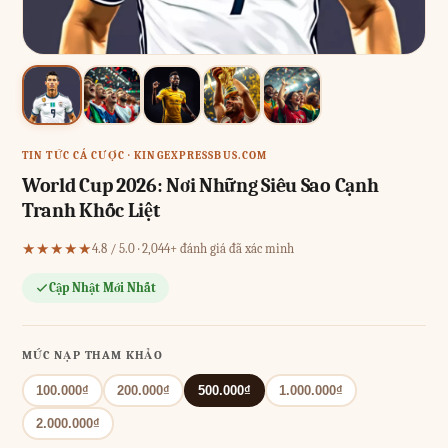
TIN TỨC CÁ CƯỢC · KINGEXPRESSBUS.COM
World Cup 2026: Nơi Những Siêu Sao Cạnh
Tranh Khốc Liệt
★★★★★
4.8 / 5.0 · 2,044+ đánh giá đã xác minh
Cập Nhật Mới Nhất
MỨC NẠP THAM KHẢO
100.000₫
200.000₫
500.000₫
1.000.000₫
2.000.000₫