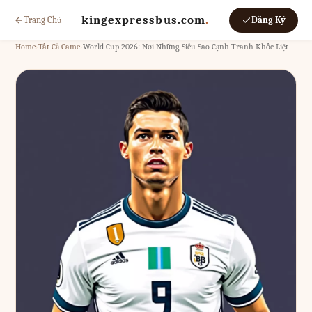
kingexpressbus.com
.
Trang Chủ
Đăng Ký
Home
›
Tất Cả Game
›
World Cup 2026: Nơi Những Siêu Sao Cạnh Tranh Khốc Liệt