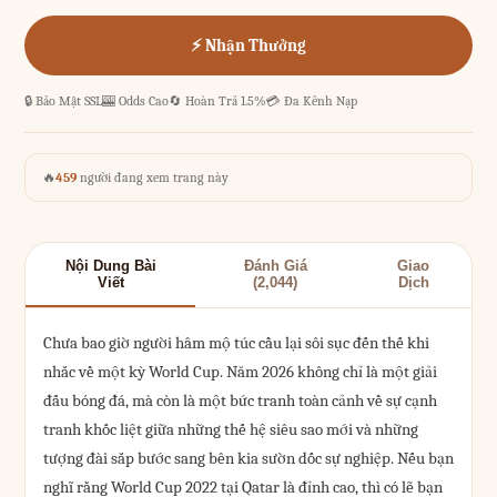
⚡ Nhận Thưởng
🔒 Bảo Mật SSL
🎰 Odds Cao
🔄 Hoàn Trả 1.5%
💳 Đa Kênh Nạp
🔥
459
người đang xem trang này
Nội Dung Bài
Đánh Giá
Giao
Viết
(2,044)
Dịch
Chưa bao giờ người hâm mộ túc cầu lại sôi sục đến thế khi
nhắc về một kỳ World Cup. Năm 2026 không chỉ là một giải
đấu bóng đá, mà còn là một bức tranh toàn cảnh về sự cạnh
tranh khốc liệt giữa những thế hệ siêu sao mới và những
tượng đài sắp bước sang bên kia sườn dốc sự nghiệp. Nếu bạn
nghĩ rằng World Cup 2022 tại Qatar là đỉnh cao, thì có lẽ bạn