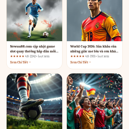
Newuu88.com cập nhật game
World Cup 2026: Sân khấu của
slot quay thưởng hấp dẫn mỗi
những giấc mơ lớn và cơn khát
ngày: Lời quảng cáo có đáng tin?
vinh quang
★★★★★
4.8 · 2242+ lượt xem
★★★★★
4.8 · 1931+ lượt xem
Xem Chi Tiết →
Xem Chi Tiết →