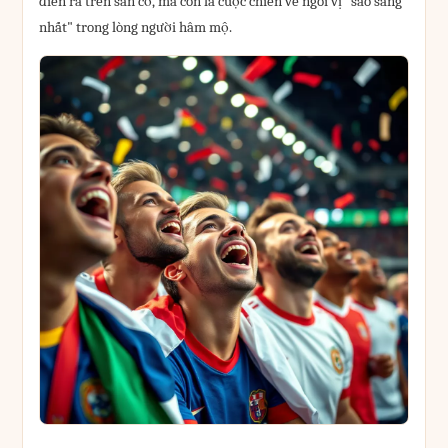
diễn ra trên sân cỏ, mà còn là cuộc chiến về ngôi vị "sao sáng
nhất" trong lòng người hâm mộ.