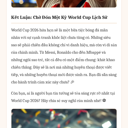
Kết Luận: Chờ Đón Một Kỳ World Cup Lịch Sử
World Cup 2026 hứa hẹn sẽ là một bữa tiệc bóng đá mãn
nhãn với sự cạnh tranh khốc liệt chưa từng có. Những siêu
sao sẽ phải chiến đấu không chỉ vì danh hiệu, mà còn vì di sản
của chính mình. Từ Messi, Ronaldo cho đến Mbappé và
những ngôi sao trẻ, tất cả đều có một điểm chung: khát khao
chiến thắng. Đây sẽ là nơi mà những huyền thoại được viết
tiếp, và những huyền thoại mới được sinh ra. Bạn đã sẵn sàng
cho hành trình cảm xúc này chưa? 🎉
Còn bạn, ai là người bạn tin tưởng sẽ tỏa sáng rực rỡ nhất tại
World Cup 2026? Hãy chia sẻ suy nghĩ của mình nhé! ⚽