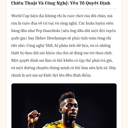
Chiến Thuật Và Công Nghệ: Yếu Tố Quyết Định
World Cup hiện đại không chỉ là cuộc chơi của đôi chân, mà
còn là cuộc đua về trí tuệ và công nghệ. Các huấn luyện viên
hàng đầu như Pep Guardiola (nếu ông dẫn dắt một đội tuyển
quốc gia) hay Didier Deschamps sẽ phải tính toán từng chi
tiết nhỏ. Công nghệ VAR, AI phân tích dữ liệu, và cả những
thiết bị theo dõi sức khỏe cầu thủ sẽ đóng vai trò then chốt.
Một quyết định sai lầm có thể khiến cả tập thể phải trả giá,
và một đường chuyền thông minh có thể làm nên lịch sử. Đây
chính là nơi mà sự khốc liệt lên đến đỉnh điểm.