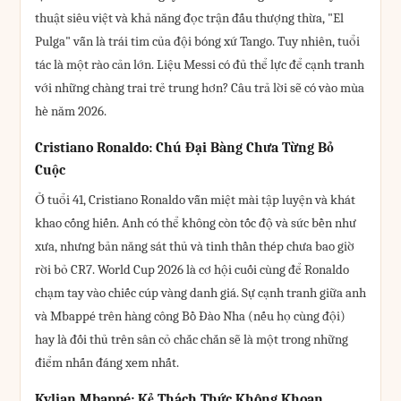
thuật siêu việt và khả năng đọc trận đấu thượng thừa, "El
Pulga" vẫn là trái tim của đội bóng xứ Tango. Tuy nhiên, tuổi
tác là một rào cản lớn. Liệu Messi có đủ thể lực để cạnh tranh
với những chàng trai trẻ trung hơn? Câu trả lời sẽ có vào mùa
hè năm 2026.
Cristiano Ronaldo: Chú Đại Bàng Chưa Từng Bỏ
Cuộc
Ở tuổi 41, Cristiano Ronaldo vẫn miệt mài tập luyện và khát
khao cống hiến. Anh có thể không còn tốc độ và sức bền như
xưa, nhưng bản năng sát thủ và tinh thần thép chưa bao giờ
rời bỏ CR7. World Cup 2026 là cơ hội cuối cùng để Ronaldo
chạm tay vào chiếc cúp vàng danh giá. Sự cạnh tranh giữa anh
và Mbappé trên hàng công Bồ Đào Nha (nếu họ cùng đội)
hay là đối thủ trên sân cỏ chắc chắn sẽ là một trong những
điểm nhấn đáng xem nhất.
Kylian Mbappé: Kẻ Thách Thức Không Khoan