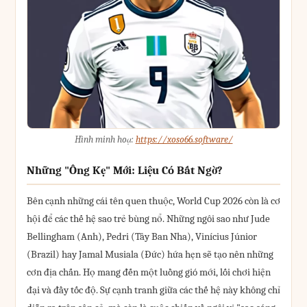
Hình minh hoạ:
https://xoso66.software/
Những "Ông Kẹ" Mới: Liệu Có Bất Ngờ?
Bên cạnh những cái tên quen thuộc, World Cup 2026 còn là cơ
hội để các thế hệ sao trẻ bùng nổ. Những ngôi sao như Jude
Bellingham (Anh), Pedri (Tây Ban Nha), Vinícius Júnior
(Brazil) hay Jamal Musiala (Đức) hứa hẹn sẽ tạo nên những
cơn địa chấn. Họ mang đến một luồng gió mới, lối chơi hiện
đại và đầy tốc độ. Sự cạnh tranh giữa các thế hệ này không chỉ