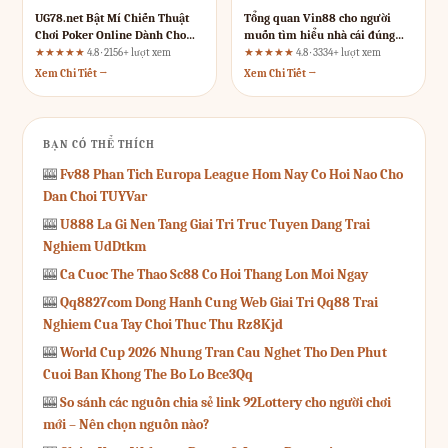
UG78.net Bật Mí Chiến Thuật
Tổng quan Vin88 cho người
Chơi Poker Online Dành Cho
muốn tìm hiểu nhà cái đúng
Tân Thủ
cách
★★★★★
4.8 · 2156+ lượt xem
★★★★★
4.8 · 3334+ lượt xem
Xem Chi Tiết →
Xem Chi Tiết →
BẠN CÓ THỂ THÍCH
🎰
Fv88 Phan Tich Europa League Hom Nay Co Hoi Nao Cho
Dan Choi TUYVar
🎰
U888 La Gi Nen Tang Giai Tri Truc Tuyen Dang Trai
Nghiem UdDtkm
🎰
Ca Cuoc The Thao Sc88 Co Hoi Thang Lon Moi Ngay
🎰
Qq8827com Dong Hanh Cung Web Giai Tri Qq88 Trai
Nghiem Cua Tay Choi Thuc Thu Rz8Kjd
🎰
World Cup 2026 Nhung Tran Cau Nghet Tho Den Phut
Cuoi Ban Khong The Bo Lo Bce3Qq
🎰
So sánh các nguồn chia sẻ link 92Lottery cho người chơi
mới – Nên chọn nguồn nào?